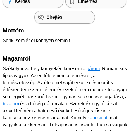
Kérdés
Elmentés
Elrejtés
Mottóm
Senki sem ér el könnyen semmit.
Magamról
Székelyudvarhely környékén keresem a
párom
. Romantikus
típus vagyok. Az én lételemem a természet, a
természetesség. Az életemet saját erkölcsi és morális
értékrendem szerint élem, és ezekről nem mondok le anyagi
sem egyéb haszonért sem. Egymás kölcsönös elfogadása, a
bizalom
és a hűség nálam alap. Szeretnék egy jó társat
akivel leélném a hátralevő éveket. Hűséges, őszinte
kapcsolathoz keresem társamat. Komoly
kapcsolat
miatt
vagyok a társkeresőn. Túlságosan is őszinte. Furcsa vagyok