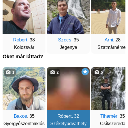
Robert
Szocs
Arni
, 38
, 35
, 28
Kolozsvár
Jegenye
Szatmárnémeti
Őket már láttad?
1
2
5
Bakos
Róbert
Tihamér
, 35
, 32
, 35
Gyergyószentmiklós
Székelyudvarhely
Csíkszereda