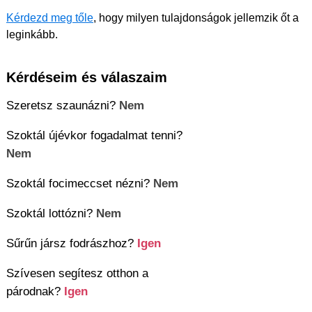
Kérdezd meg tőle
, hogy milyen tulajdonságok jellemzik őt a
leginkább.
Kérdéseim és válaszaim
Szeretsz szaunázni?
Nem
Szoktál újévkor fogadalmat tenni?
Nem
Szoktál focimeccset nézni?
Nem
Szoktál lottózni?
Nem
Sűrűn jársz fodrászhoz?
Igen
Szívesen segítesz otthon a
párodnak?
Igen