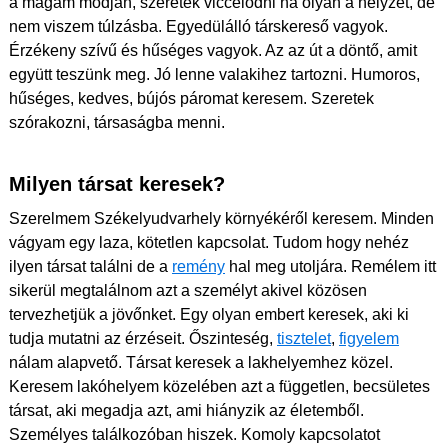
a magam módján, szeretek viccelődni ha olyan a helyzet, de
nem viszem túlzásba. Egyedülálló társkereső vagyok.
Érzékeny szívű és hűséges vagyok. Az az út a döntő, amit
együtt teszünk meg. Jó lenne valakihez tartozni. Humoros,
hűséges, kedves, bújós páromat keresem. Szeretek
szórakozni, társaságba menni.
Milyen társat keresek?
Szerelmem Székelyudvarhely környékéről keresem. Minden
vágyam egy laza, kötetlen kapcsolat. Tudom hogy nehéz
ilyen társat találni de a
remény
hal meg utoljára. Remélem itt
sikerül megtalálnom azt a személyt akivel közösen
tervezhetjük a jövőnket. Egy olyan embert keresek, aki ki
tudja mutatni az érzéseit. Őszinteség,
tisztelet
,
figyelem
nálam alapvető. Társat keresek a lakhelyemhez közel.
Keresem lakóhelyem közelében azt a független, becsületes
társat, aki megadja azt, ami hiányzik az életemből.
Személyes találkozóban hiszek. Komoly kapcsolatot