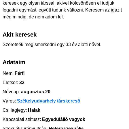
keresek egy olyan társsal, akivel kölcsönösen el tudjuk
fogadni egymást, együtt tudunk változni. Keresem az igazit
még mindig, de nem adom fel.
Akit keresek
Szeretnék megismerkedni egy 33 év alatti nővel.
Adataim
Nem:
Férfi
Életkor:
32
Névnap:
augusztus 20.
Város:
Székelyudvarhely társkereső
Csillagjegy:
Halak
Kapcsolati státusz:
Egyedülálló vagyok
Szexuális irányultság:
Heteroszexuális