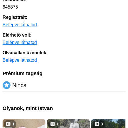
645875
Regisztrált:
Belépve láthatod
Elérhető volt:
Belépve láthatod
Olvasatlan üzenetek:
Belépve láthatod
Prémium tagság
Nincs
Olyanok, mint Istvan
1
1
3