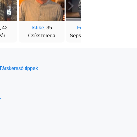
Istike
Ferenc
Lehe
, 42
, 35
, 39
vár
Csíkszereda
Sepsiszentgyörgy
Kézdi
Társkereső tippek
t