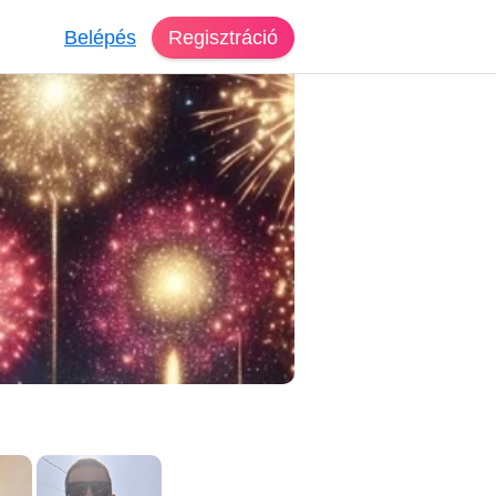
Belépés
Regisztráció
árskereső Dés
lo, 36 éves, férfi