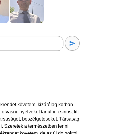
krendet követem, kizárólag korban
vasni, nyelveket tanulni, csinos, fitt
társaságot, beszélgetéseket. Társaság
ni. Szeretek a természetben lenni
tékrendet követem, de az új dolgoktól