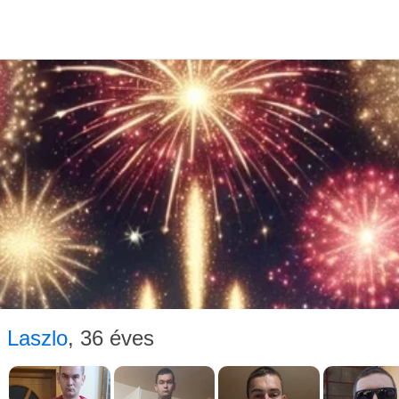
T
Lasz
Laszlo
, 36 éves