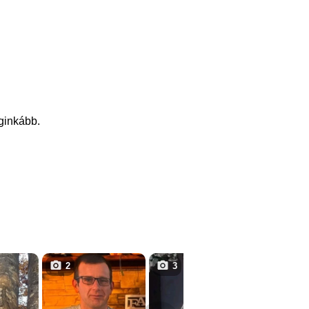
eginkább.
2
3
3