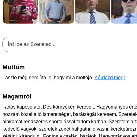
Mottóm
Laszlo még nem írta le, hogy mi a mottója.
Kérdezd meg!
Magamról
Tartós kapcsolatot Dés környékén keresek. Hagyományos érté
hozzám közel álló ismeretséget, barátságát keresem. Szeretek ol
alakomat rendszeres sportolással tartom karban. Szeretem a 
kedvelő vagyok, szeretek zenét hallgatni, olvasni, kerékpároz
sétálni, kirándulni. Fontos a család, barátok. Hagyományos ér