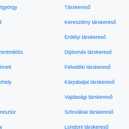
tgyörgy
Társkereső
d
Keresztény társkereső
Erdélyi társkereső
zentmiklós
Diplomás társkereső
émeti
Felvidéki társkereső
rhely
Kárpátaljai társkereső
Vajdasági társkereső
resztúr
Szlovákiai társkereső
y
Londoni társkereső