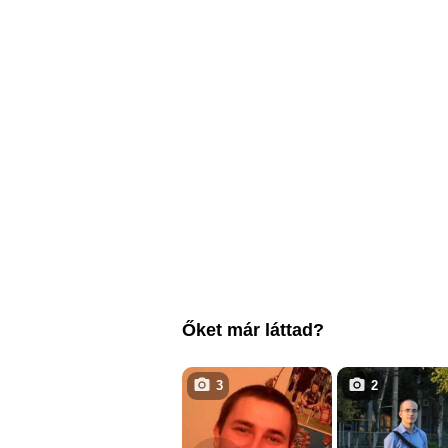
Őket már láttad?
3
2