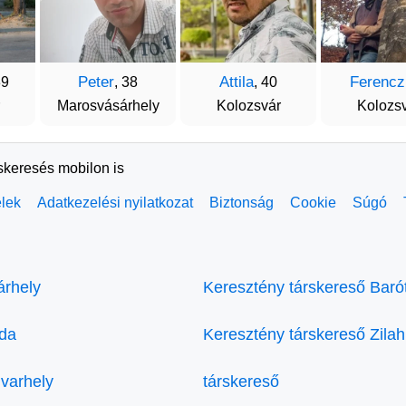
Peter
Attila
Ferencz
39
, 38
, 40
Marosvásárhely
Kolozsvár
Kolozs
rskeresés mobilon is
elek
Adatkezelési nyilatkozat
Biztonság
Cookie
Súgó
árhely
Keresztény társkereső Baró
eda
Keresztény társkereső Zilah
varhely
társkereső