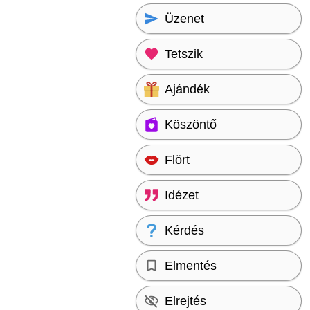
Üzenet
Tetszik
Ajándék
Köszöntő
Flört
Idézet
Kérdés
Elmentés
Elrejtés