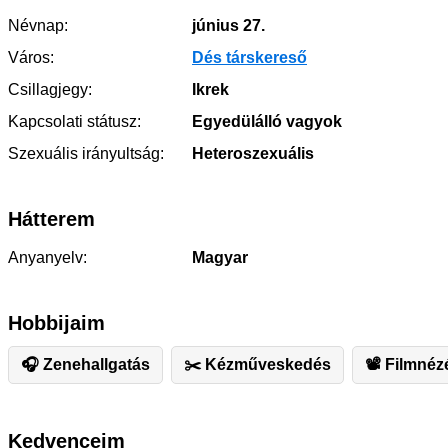
Névnap:
június 27.
Város:
Dés társkereső
Csillagjegy:
Ikrek
Kapcsolati státusz:
Egyedülálló vagyok
Szexuális irányultság:
Heteroszexuális
Hátterem
Anyanyelv:
Magyar
Hobbijaim
🎧 Zenehallgatás
✂️ ️Kézműveskedés
📽 Filmnéz
Kedvenceim