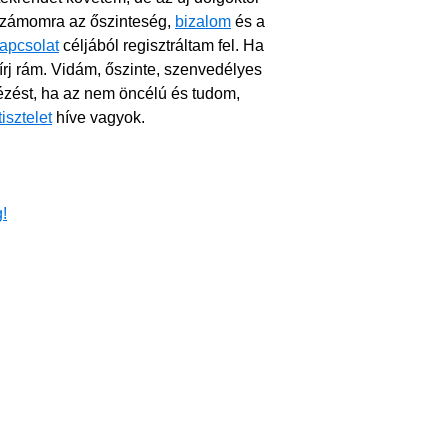
 számomra az őszinteség,
bizalom
és a
apcsolat
céljából regisztráltam fel. Ha
írj rám. Vidám, őszinte, szenvedélyes
ézést, ha az nem öncélú és tudom,
tisztelet
híve vagyok.
!