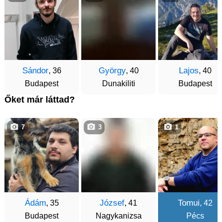
Sándor
György
Lajos
, 36
, 40
, 40
Budapest
Dunakiliti
Budapest
Őket már láttad?
7
3
1
Ádám
József
Tomui
, 35
, 41
, 42
Budapest
Nagykanizsa
Pécs