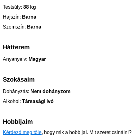
Testsúly:
88 kg
Hajszín:
Barna
Szemszín:
Barna
Hátterem
Anyanyelv:
Magyar
Szokásaim
Dohányzás:
Nem dohányzom
Alkohol:
Társasági ivó
Hobbijaim
Kérdezd meg tőle
, hogy mik a hobbijai. Mit szeret csinálni?