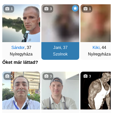
1
3
1
Sándor
Jani
Kiki
, 37
, 37
, 44
Nyíregyháza
Szolnok
Nyíregyháza
Őket már láttad?
5
3
3