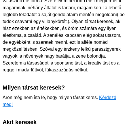
választott életforma. Szeretek minél több ételt megtermelni
magamnak, néhány állatot is tartani, magam körül a lehető
legtöbb feladatot a saját gondolataim mentén megoldani(.be
tudok csavarni egy villanykörtét.). Olyan társat keresek, aki
hisz ezekben az értékekben, és öröm számára egy ilyen
életforma, a család. A zenélés kapcsán elég sokat utazom,
de egyébként is szeretek menni, ezt is afféle nomád
megközelítésben. Szóval egy érzkeny lelkű parasztgyerek
vagyok, a növények nagy barátja, a zene bolondja.
Szeretem a társaságot, a spontaneitást, a kreativitást és a
reggeli madárfüttyőt, fűkaszazúgás nélkül.
Milyen társat keresek?
Áron még nem írta le, hogy milyen társat keres.
Kérdezd
meg!
Akit keresek