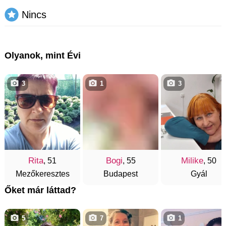
Nincs
Olyanok, mint Évi
3
1
3
Rita
Bogi
Milike
, 51
, 55
, 50
Mezőkeresztes
Budapest
Gyál
Őket már láttad?
5
7
1