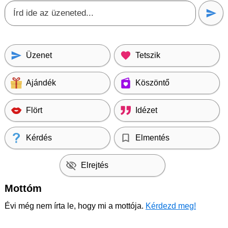
Üzenet
Tetszik
Ajándék
Köszöntő
Flört
Idézet
Kérdés
Elmentés
Elrejtés
Mottóm
Évi még nem írta le, hogy mi a mottója.
Kérdezd meg!