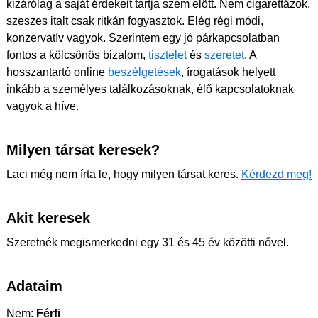
kizárólag a saját érdekeit tartja szem előtt. Nem cigarettázok,
szeszes italt csak ritkán fogyasztok. Elég régi módi,
konzervatív vagyok. Szerintem egy jó párkapcsolatban
fontos a kölcsönös bizalom,
tisztelet
és
szeretet
. A
hosszantartó online
beszélgetések
, írogatások helyett
inkább a személyes találkozásoknak, élő kapcsolatoknak
vagyok a híve.
Milyen társat keresek?
Laci még nem írta le, hogy milyen társat keres.
Kérdezd meg!
Akit keresek
Szeretnék megismerkedni egy 31 és 45 év közötti nővel.
Adataim
Nem:
Férfi