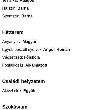
Testalkat:
Átlagos
Hajszín:
Barna
Szemszín:
Barna
Hátterem
Anyanyelv:
Magyar
Egyéb beszélt nyelvek:
Angol, Román
Végzettség:
Főiskola
Foglalkozás:
Alkalmazott
Családi helyzetem
Akivel élek:
Egyéb
Szokásaim