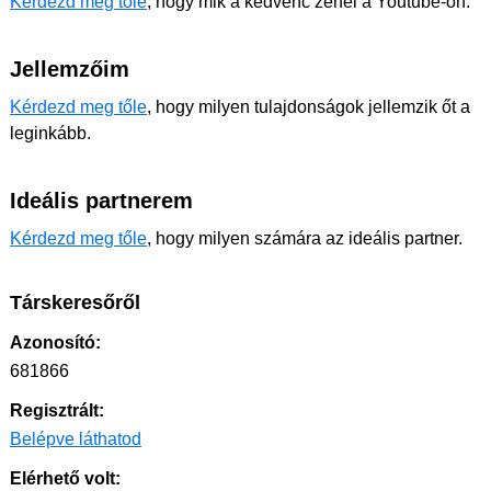
Kérdezd meg tőle
, hogy mik a kedvenc zenéi a Youtube-on.
Jellemzőim
Kérdezd meg tőle
, hogy milyen tulajdonságok jellemzik őt a
leginkább.
Ideális partnerem
Kérdezd meg tőle
, hogy milyen számára az ideális partner.
Társkeresőről
Azonosító:
681866
Regisztrált:
Belépve láthatod
Elérhető volt: