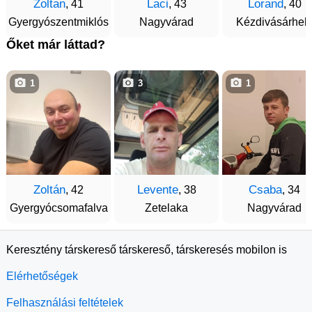
Zoltan
Laci
Lorand
, 41
, 43
, 40
Gyergyószentmiklós
Nagyvárad
Kézdivásárhel
Őket már láttad?
1
3
1
Zoltán
Levente
Csaba
, 42
, 38
, 34
Gyergyócsomafalva
Zetelaka
Nagyvárad
Keresztény társkereső társkereső, társkeresés mobilon is
Elérhetőségek
Felhasználási feltételek