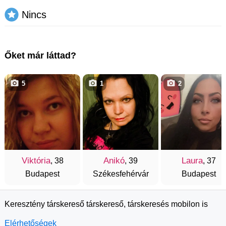
Nincs
Őket már láttad?
5
1
2
Viktória
Anikó
Laura
, 38
, 39
, 37
Budapest
Székesfehérvár
Budapest
Keresztény társkereső társkereső, társkeresés mobilon is
Elérhetőségek