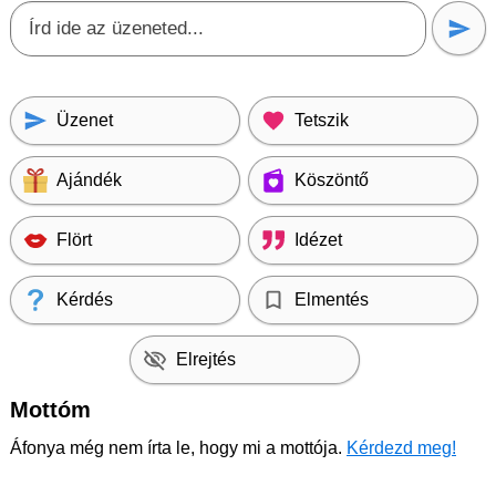
Üzenet
Tetszik
Ajándék
Köszöntő
Flört
Idézet
Kérdés
Elmentés
Elrejtés
Mottóm
Áfonya még nem írta le, hogy mi a mottója.
Kérdezd meg!