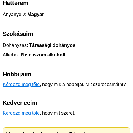
Hátterem
Anyanyelv:
Magyar
Szokásaim
Dohányzás:
Társasági dohányos
Alkohol:
Nem iszom alkoholt
Hobbijaim
Kérdezd meg tőle
, hogy mik a hobbijai. Mit szeret csinálni?
Kedvenceim
Kérdezd meg tőle
, hogy mit szeret.