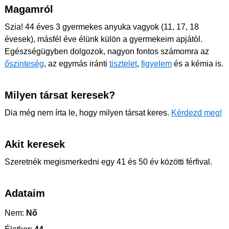
Magamról
Szia! 44 éves 3 gyermekes anyuka vagyok (11, 17, 18
évesek), másfél éve élünk külön a gyermekeim apjátòl.
Egészségügyben dolgozok, nagyon fontos számomra az
őszinteség
, az egymás iránti
tisztelet
,
figyelem
és a kémia is.
Milyen társat keresek?
Dia még nem írta le, hogy milyen társat keres.
Kérdezd meg!
Akit keresek
Szeretnék megismerkedni egy 41 és 50 év közötti férfival.
Adataim
Nem:
Nő