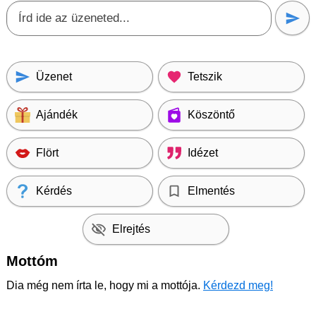
Üzenet
Tetszik
Ajándék
Köszöntő
Flört
Idézet
Kérdés
Elmentés
Elrejtés
Mottóm
Dia még nem írta le, hogy mi a mottója.
Kérdezd meg!