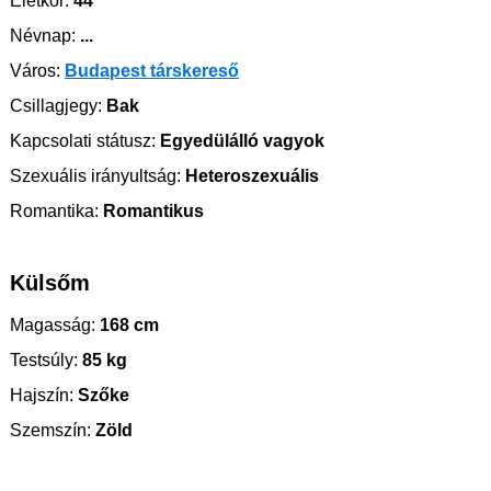
Életkor:
44
Névnap:
...
Város:
Budapest társkereső
Csillagjegy:
Bak
Kapcsolati státusz:
Egyedülálló vagyok
Szexuális irányultság:
Heteroszexuális
Romantika:
Romantikus
Külsőm
Magasság:
168 cm
Testsúly:
85 kg
Hajszín:
Szőke
Szemszín:
Zöld