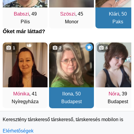
Babszi
Szöszi
Klári
, 49
, 45
, 50
Pilis
Monor
Paks
Őket már láttad?
1
2
8
Mónika
Ilona
Nóra
, 41
, 50
, 39
Nyíregyháza
Budapest
Budapest
Keresztény társkereső társkereső, társkeresés mobilon is
Elérhetőségek