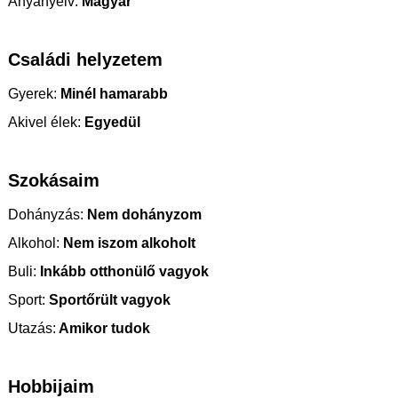
Anyanyelv:
Magyar
Családi helyzetem
Gyerek:
Minél hamarabb
Akivel élek:
Egyedül
Szokásaim
Dohányzás:
Nem dohányzom
Alkohol:
Nem iszom alkoholt
Buli:
Inkább otthonülő vagyok
Sport:
Sportőrült vagyok
Utazás:
Amikor tudok
Hobbijaim