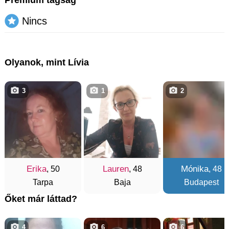
Nincs
Olyanok, mint Lívia
3
1
2
Erika
Lauren
Mónika
, 50
, 48
, 48
Tarpa
Baja
Budapest
Őket már láttad?
4
6
6