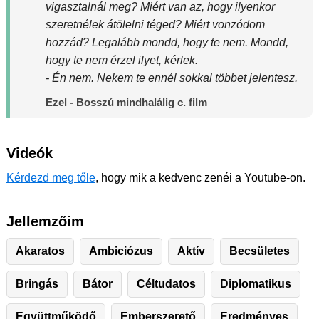
vigasztalnál meg? Miért van az, hogy ilyenkor
szeretnélek átölelni téged? Miért vonzódom
hozzád? Legalább mondd, hogy te nem. Mondd,
hogy te nem érzel ilyet, kérlek.
- Én nem. Nekem te ennél sokkal többet jelentesz.
Ezel - Bosszú mindhalálig c. film
Videók
Kérdezd meg tőle
, hogy mik a kedvenc zenéi a Youtube-on.
Jellemzőim
Akaratos
Ambiciózus
Aktív
Becsületes
Bringás
Bátor
Céltudatos
Diplomatikus
Együttműködő
Emberszerető
Eredményes