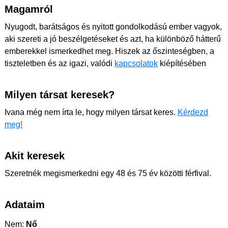
Magamról
Nyugodt, barátságos és nyitott gondolkodású ember vagyok,
aki szereti a jó beszélgetéseket és azt, ha különböző hátterű
emberekkel ismerkedhet meg. Hiszek az őszinteségben, a
tiszteletben és az igazi, valódi
kapcsolatok
kiépítésében
Milyen társat keresek?
Ivana még nem írta le, hogy milyen társat keres.
Kérdezd
meg!
Akit keresek
Szeretnék megismerkedni egy 48 és 75 év közötti férfival.
Adataim
Nem:
Nő