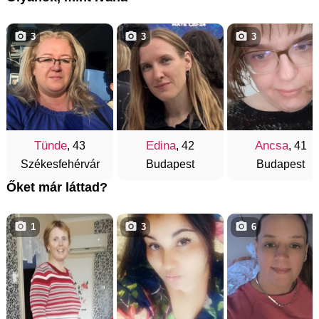
3
3
3
Tünde
Edina
Ancsa
, 43
, 42
, 41
Székesfehérvár
Budapest
Budapest
Őket már láttad?
1
3
6