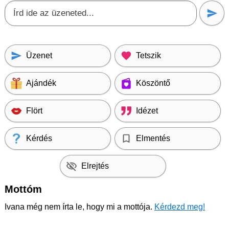
Üzenet
Tetszik
Ajándék
Köszöntő
Flört
Idézet
Kérdés
Elmentés
Elrejtés
Mottóm
Ivana még nem írta le, hogy mi a mottója.
Kérdezd meg!