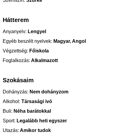
Szemszín:
Szürke
Hátterem
Anyanyelv:
Lengyel
Egyéb beszélt nyelvek:
Magyar, Angol
Végzettség:
Főiskola
Foglalkozás:
Alkalmazott
Szokásaim
Dohányzás:
Nem dohányzom
Alkohol:
Társasági ivó
Buli:
Néha barátokkal
Sport:
Legalább heti egyszer
Utazás:
Amikor tudok