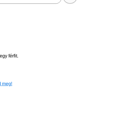
y férfit.
d meg!