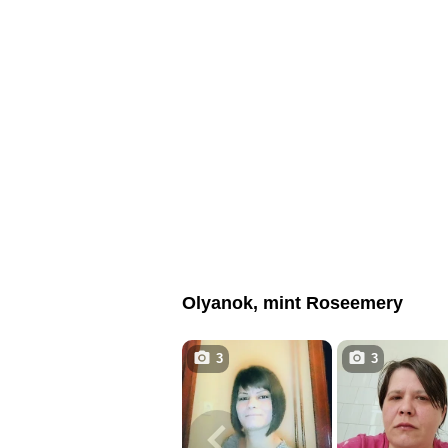
Olyanok, mint Roseemery
3
3