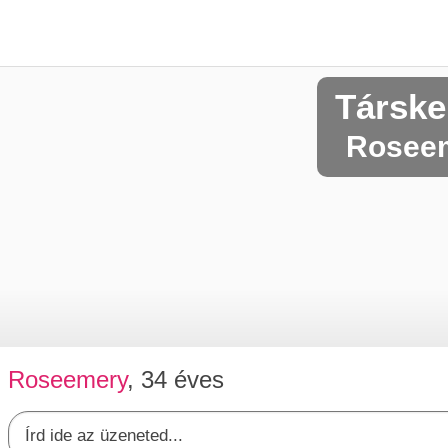
Társke
Roseem
Roseemery
, 34 éves