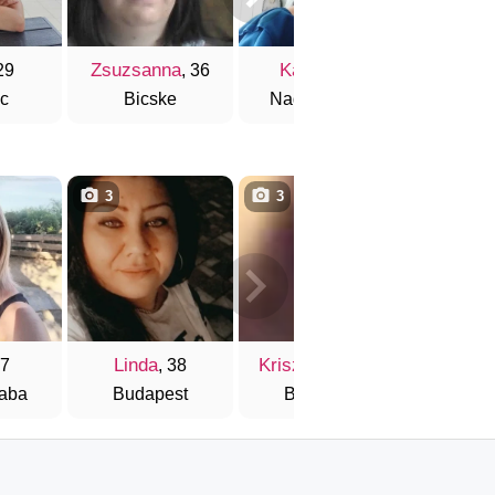
Zsuzsanna
Katalin
Kriszta
29
, 36
, 39
lc
Bicske
Nagyvarsány
Buda
3
3
3
Linda
Kriszta1986
Anit
37
, 38
, 40
aba
Budapest
Budapest
Nyíre