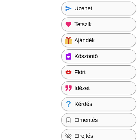
Üzenet
Tetszik
Ajándék
Köszöntő
Flört
Idézet
Kérdés
Elmentés
Elrejtés