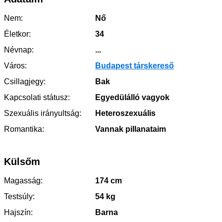
Nem:
Nő
Életkor:
34
Névnap:
...
Város:
Budapest társkereső
Csillagjegy:
Bak
Kapcsolati státusz:
Egyedülálló vagyok
Szexuális irányultság:
Heteroszexuális
Romantika:
Vannak pillanataim
Külsőm
Magasság:
174 cm
Testsúly:
54 kg
Hajszín:
Barna