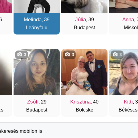
Melinda
Júlia
Anna
6
, 39
, 39
, 
Leányfalu
Budapest
Misko
3
3
3
Zsófi
Krisztina
Kitti
, 29
, 40
, 
cs
Budapest
Bölcske
Békéscs
rskeresés mobilon is