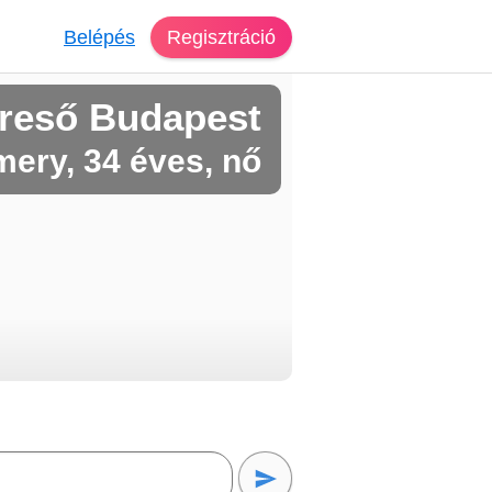
Belépés
Regisztráció
reső Budapest
ery, 34 éves, nő