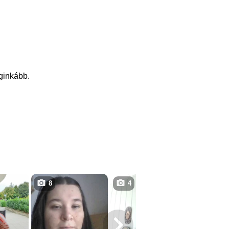
eginkább.
8
4
3