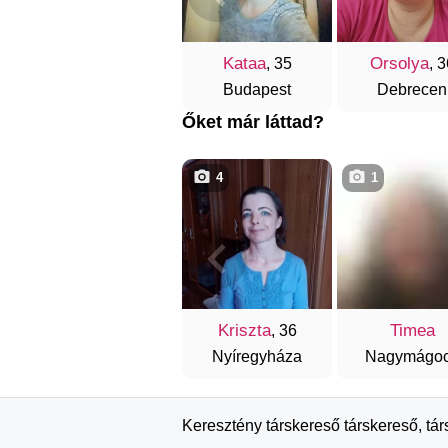
Kataa
Orsolya
, 35
, 3
Budapest
Debrecen
Őket már láttad?
4
1
Kriszta
Timea
, 36
Nyíregyháza
Nagymágo
Keresztény társkereső társkereső, tá