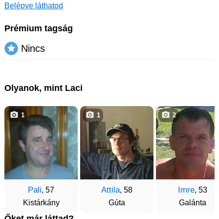
Belépve láthatod
Prémium tagság
Nincs
Olyanok, mint Laci
1
1
2
Pali
Attila
Imre
, 57
, 58
, 53
Kistárkány
Gúta
Galánta
Őket már láttad?