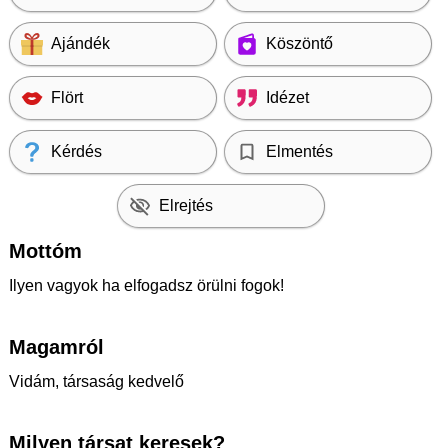
Ajándék
Köszöntő
Flört
Idézet
Kérdés
Elmentés
Elrejtés
Mottóm
Ilyen vagyok ha elfogadsz örülni fogok!
Magamról
Vidám, társaság kedvelő
Milyen társat keresek?