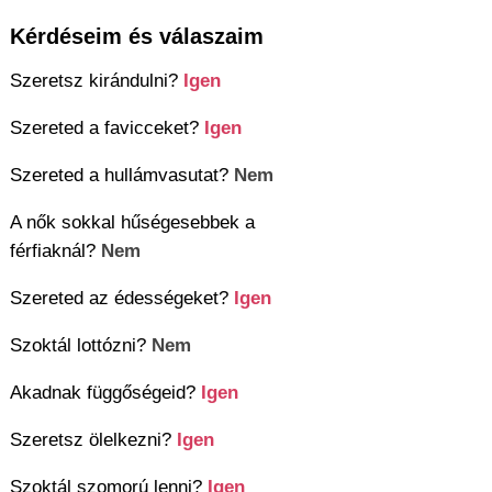
Kérdéseim és válaszaim
Szeretsz kirándulni?
Igen
Szereted a favicceket?
Igen
Szereted a hullámvasutat?
Nem
A nők sokkal hűségesebbek a
férfiaknál?
Nem
Szereted az édességeket?
Igen
Szoktál lottózni?
Nem
Akadnak függőségeid?
Igen
Szeretsz ölelkezni?
Igen
Szoktál szomorú lenni?
Igen