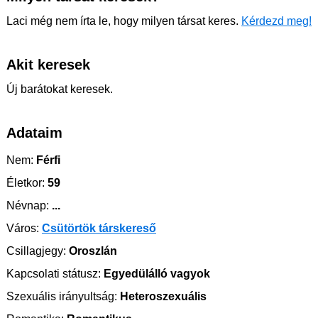
Laci még nem írta le, hogy milyen társat keres.
Kérdezd meg!
Akit keresek
Új barátokat keresek.
Adataim
Nem:
Férfi
Életkor:
59
Névnap:
...
Város:
Csütörtök társkereső
Csillagjegy:
Oroszlán
Kapcsolati státusz:
Egyedülálló vagyok
Szexuális irányultság:
Heteroszexuális