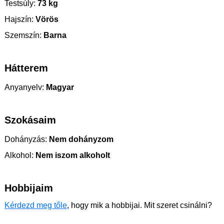
Testsúly:
73 kg
Hajszín:
Vörös
Szemszín:
Barna
Hátterem
Anyanyelv:
Magyar
Szokásaim
Dohányzás:
Nem dohányzom
Alkohol:
Nem iszom alkoholt
Hobbijaim
Kérdezd meg tőle
, hogy mik a hobbijai. Mit szeret csinálni?