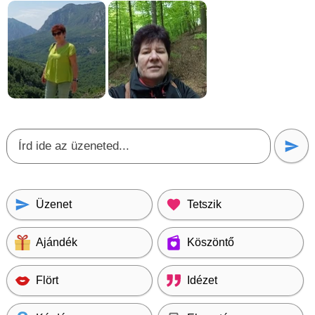
Üzenet
Tetszik
Ajándék
Köszöntő
Flört
Idézet