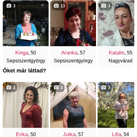
3
13
3
Kinga
Aranka
Katalin
, 50
, 57
, 55
Sepsiszentgyörgy
Sepsiszentgyörgy
Nagyvárad
Őket már láttad?
2
2
3
Erika
Jutka
Lilla
, 50
, 57
, 54