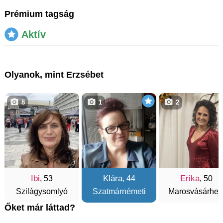
Prémium tagság
Aktív
Olyanok, mint Erzsébet
8
1
2
Ibi
Klára
Erika
, 53
, 44
, 50
Szilágysomlyó
Szatmárnémeti
Marosvásárhel
Őket már láttad?