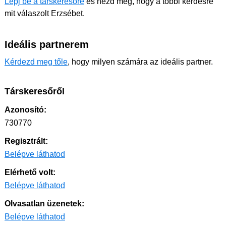
Lépj be a társkeresőre
és nézd meg, hogy a többi kérdésre
mit válaszolt Erzsébet.
Ideális partnerem
Kérdezd meg tőle
, hogy milyen számára az ideális partner.
Társkeresőről
Azonosító:
730770
Regisztrált:
Belépve láthatod
Elérhető volt:
Belépve láthatod
Olvasatlan üzenetek:
Belépve láthatod