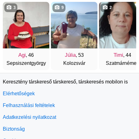
3
9
2
Agi
Júlia
Timi
, 46
, 53
, 44
Sepsiszentgyörgy
Kolozsvár
Szatmárnémeti
Keresztény társkereső társkereső, társkeresés mobilon is
Elérhetőségek
Felhasználási feltételek
Adatkezelési nyilatkozat
Biztonság