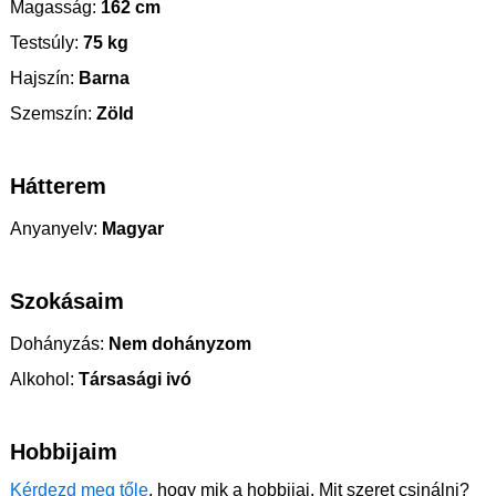
Magasság:
162 cm
Testsúly:
75 kg
Hajszín:
Barna
Szemszín:
Zöld
Hátterem
Anyanyelv:
Magyar
Szokásaim
Dohányzás:
Nem dohányzom
Alkohol:
Társasági ivó
Hobbijaim
Kérdezd meg tőle
, hogy mik a hobbijai. Mit szeret csinálni?