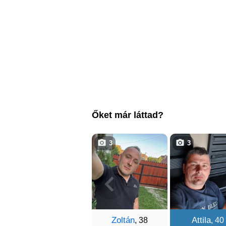
Őket már láttad?
3
3
Zoltán
Attila
, 38
, 40