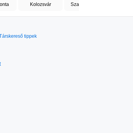
onta
Kolozsvár
Szatmárnémeti
Teme
Társkereső tippek
t