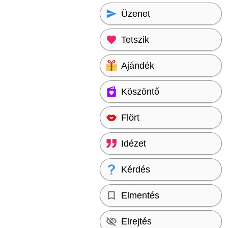
Üzenet
Tetszik
Ajándék
Köszöntő
Flört
Idézet
Kérdés
Elmentés
Elrejtés