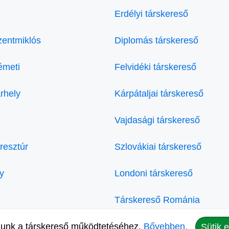
Erdélyi társkereső
zentmiklós
Diplomás társkereső
émeti
Felvidéki társkereső
rhely
Kárpátaljai társkereső
Vajdasági társkereső
resztúr
Szlovákiai társkereső
y
Londoni társkereső
Társkereső Románia
lunk a társkereső működtetéséhez.
Magazin
Bővebben.
Sütik 