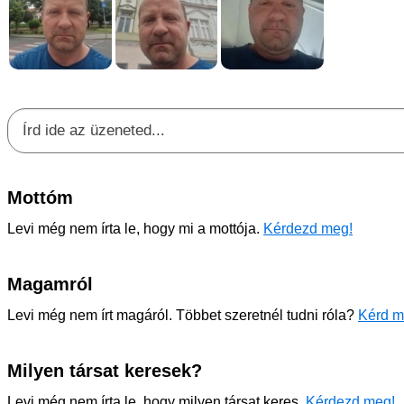
Mottóm
Levi még nem írta le, hogy mi a mottója.
Kérdezd meg!
Magamról
Levi még nem írt magáról. Többet szeretnél tudni róla?
Kérd m
Milyen társat keresek?
Levi még nem írta le, hogy milyen társat keres.
Kérdezd meg!