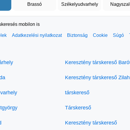
Brassó
Székelyudvarhely
Nagyszal
rskeresés mobilon is
elek
Adatkezelési nyilatkozat
Biztonság
Cookie
Súgó
árhely
Keresztény társkereső Baró
eda
Keresztény társkereső Zilah
varhely
társkereső
tgyörgy
Társkereső
d
Keresztény társkereső