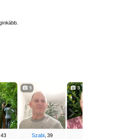
eginkább.
5
3
2
Szabi
Pál
Emi
, 43
, 39
, 39