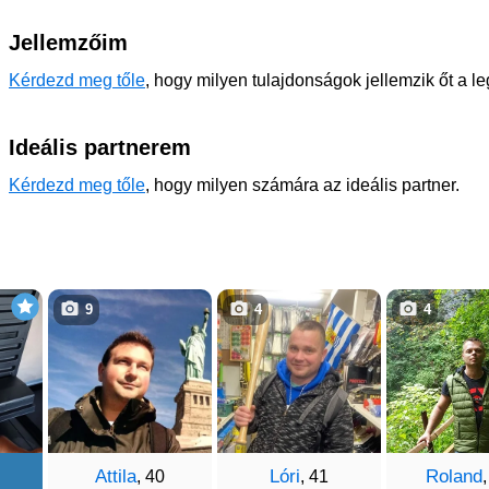
Jellemzőim
Kérdezd meg tőle
, hogy milyen tulajdonságok jellemzik őt a l
Ideális partnerem
Kérdezd meg tőle
, hogy milyen számára az ideális partner.
9
4
4
Attila
Lóri
Roland
, 40
, 41