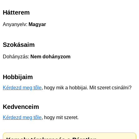
Hátterem
Anyanyelv:
Magyar
Szokásaim
Dohányzás:
Nem dohányzom
Hobbijaim
Kérdezd meg tőle
, hogy mik a hobbijai. Mit szeret csinálni?
Kedvenceim
Kérdezd meg tőle
, hogy mit szeret.