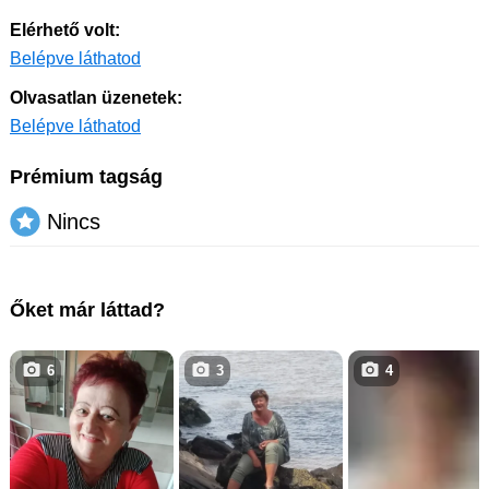
Elérhető volt:
Belépve láthatod
Olvasatlan üzenetek:
Belépve láthatod
Prémium tagság
Nincs
Őket már láttad?
6
3
4