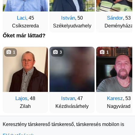
Laci
István
Sándor
, 45
, 50
, 53
Csíkszereda
Székelyudvarhely
Deményháza
Őket már láttad?
1
3
1
Lajos
Istvan
Karesz
, 48
, 47
, 53
Zilah
Kézdivásárhely
Nagyvárad
Keresztény társkereső társkereső, társkeresés mobilon is