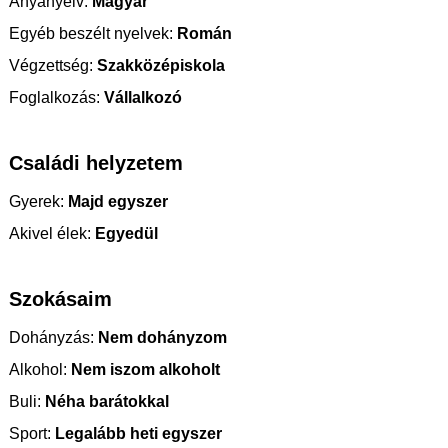
Anyanyelv:
Magyar
Egyéb beszélt nyelvek:
Román
Végzettség:
Szakközépiskola
Foglalkozás:
Vállalkozó
Családi helyzetem
Gyerek:
Majd egyszer
Akivel élek:
Egyedül
Szokásaim
Dohányzás:
Nem dohányzom
Alkohol:
Nem iszom alkoholt
Buli:
Néha barátokkal
Sport:
Legalább heti egyszer