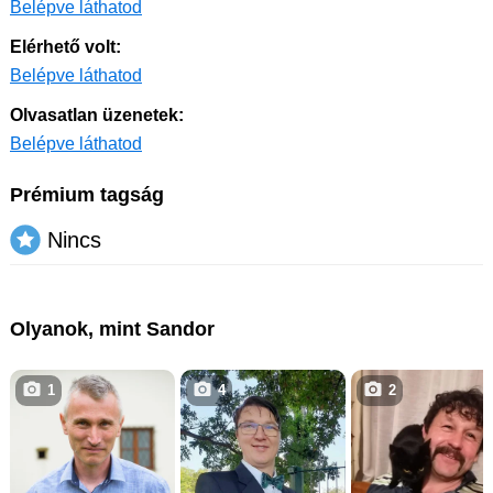
Belépve láthatod
Elérhető volt:
Belépve láthatod
Olvasatlan üzenetek:
Belépve láthatod
Prémium tagság
Nincs
Olyanok, mint Sandor
1
4
2