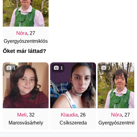
Nóra
, 27
Gyergyószentmiklós
Őket már láttad?
1
1
3
Meli
Klaudia
Nóra
, 32
, 26
, 27
Marosvásárhely
Csíkszereda
Gyergyószentmik