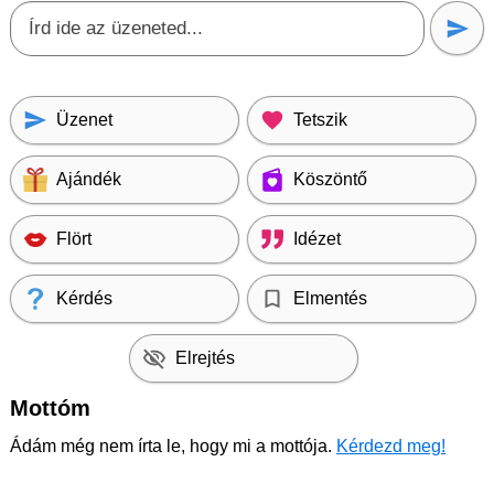
Üzenet
Tetszik
Ajándék
Köszöntő
Flört
Idézet
Kérdés
Elmentés
Elrejtés
Mottóm
Ádám még nem írta le, hogy mi a mottója.
Kérdezd meg!