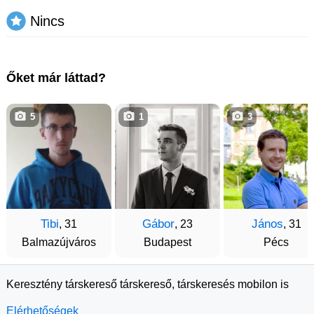
Nincs
Őket már láttad?
5
1
3
Tibi
Gábor
János
, 31
, 23
, 31
Balmazújváros
Budapest
Pécs
Keresztény társkereső társkereső, társkeresés mobilon is
Elérhetőségek