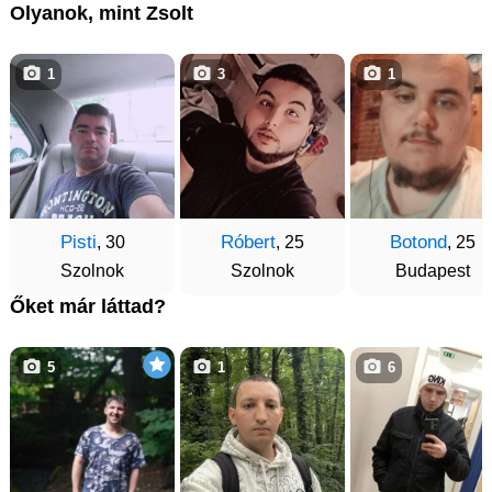
Olyanok, mint Zsolt
1
3
1
Pisti
Róbert
Botond
, 30
, 25
, 25
Szolnok
Szolnok
Budapest
Őket már láttad?
5
1
6