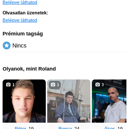
Belépve láthatod
Olvasatlan üzenetek:
Belépve láthatod
Prémium tagság
Nincs
Olyanok, mint Roland
1
1
3
Péter
Bence
Ákos
, 19
, 24
, 19