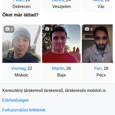
Debrecen
Veszprém
Vác
Őket már láttad?
2
1
2
Vismeg
Martin
Feri
, 22
, 26
, 28
Miskolc
Baja
Pécs
Keresztény társkereső társkereső, társkeresés mobilon is
Elérhetőségek
Felhasználási feltételek