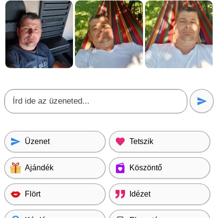
Üzenet
Tetszik
Ajándék
Köszöntő
Flört
Idézet