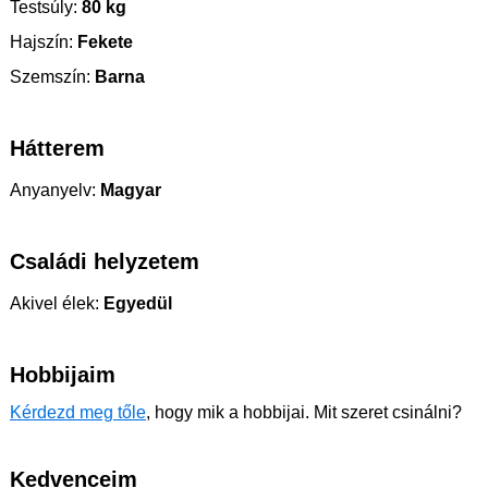
Testsúly:
80 kg
Hajszín:
Fekete
Szemszín:
Barna
Hátterem
Anyanyelv:
Magyar
Családi helyzetem
Akivel élek:
Egyedül
Hobbijaim
Kérdezd meg tőle
, hogy mik a hobbijai. Mit szeret csinálni?
Kedvenceim