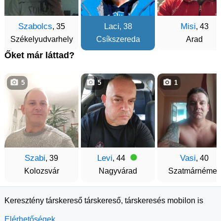
Szabolcs
Laci
Misi
, 35
, 38
, 43
Székelyudvarhely
Csíkszereda
Arad
Őket már láttad?
5
5
1
Szabi
Levi
Vasi
, 39
, 44
, 40
Kolozsvár
Nagyvárad
Szatmárnémeti
Keresztény társkereső társkereső, társkeresés mobilon is
Elérhetőségek