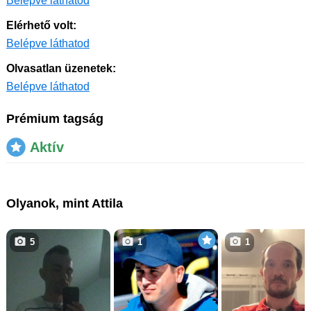
Belépve láthatod
Elérhető volt:
Belépve láthatod
Olvasatlan üzenetek:
Belépve láthatod
Prémium tagság
Aktív
Olyanok, mint Attila
5
1
1