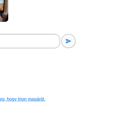
g, hogy írjon magáról.