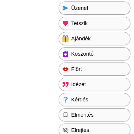
Üzenet
Tetszik
Ajándék
Köszöntő
Flört
Idézet
Kérdés
Elmentés
Elrejtés