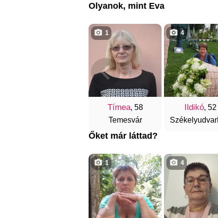
Olyanok, mint Eva
1
4
Tímea
Ildikó
, 58
, 52
Temesvár
Székelyudvar
Őket már láttad?
1
4