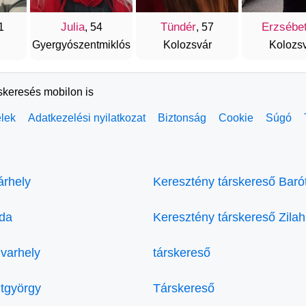
Julia
Tündér
Erzsébe
1
, 54
, 57
Gyergyószentmiklós
Kolozsvár
Kolozs
rskeresés mobilon is
elek
Adatkezelési nyilatkozat
Biztonság
Cookie
Súgó
árhely
Keresztény társkereső Baró
eda
Keresztény társkereső Zilah
varhely
társkereső
tgyörgy
Társkereső