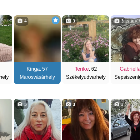
4
3
3
Kinga
Terike
Gabriell
, 57
, 62
hely
Marosvásárhely
Székelyudvarhely
Sepsiszent
5
3
3