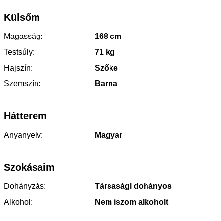
Külsőm
Magasság:
168 cm
Testsúly:
71 kg
Hajszín:
Szőke
Szemszín:
Barna
Hátterem
Anyanyelv:
Magyar
Szokásaim
Dohányzás:
Társasági dohányos
Alkohol:
Nem iszom alkoholt