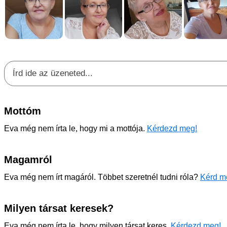
Mottóm
Eva még nem írta le, hogy mi a mottója.
Kérdezd meg!
Magamról
Eva még nem írt magáról. Többet szeretnél tudni róla?
Kérd me
Milyen társat keresek?
Eva még nem írta le, hogy milyen társat keres.
Kérdezd meg!