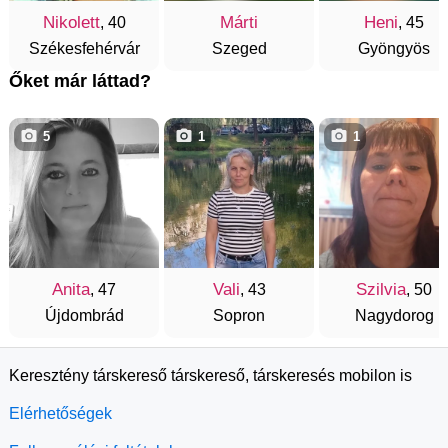
Nikolett
Márti
Heni
, 40
, 45
Székesfehérvár
Szeged
Gyöngyös
Őket már láttad?
5
1
1
Anita
Vali
Szilvia
, 47
, 43
, 50
Újdombrád
Sopron
Nagydorog
Keresztény társkereső társkereső, társkeresés mobilon is
Elérhetőségek