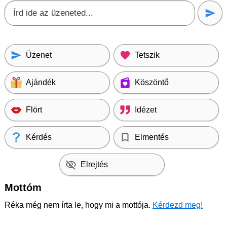
Üzenet
Tetszik
Ajándék
Köszöntő
Flört
Idézet
Kérdés
Elmentés
Elrejtés
Mottóm
Réka még nem írta le, hogy mi a mottója.
Kérdezd meg!