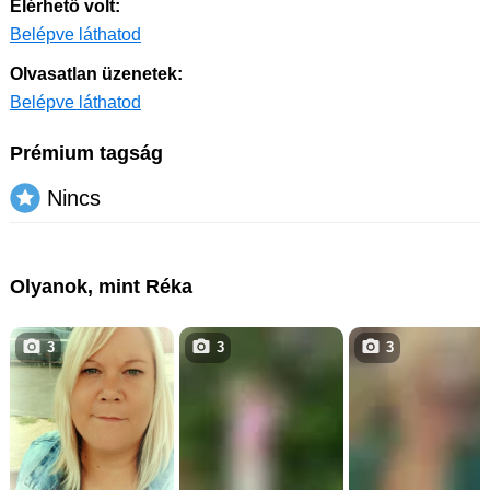
Elérhető volt:
Belépve láthatod
Olvasatlan üzenetek:
Belépve láthatod
Prémium tagság
Nincs
Olyanok, mint Réka
3
3
3