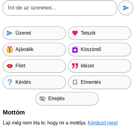
Üzenet
Tetszik
Ajándék
Köszöntő
Flört
Idézet
Kérdés
Elmentés
Elrejtés
Mottóm
Laji még nem írta le, hogy mi a mottója.
Kérdezd meg!