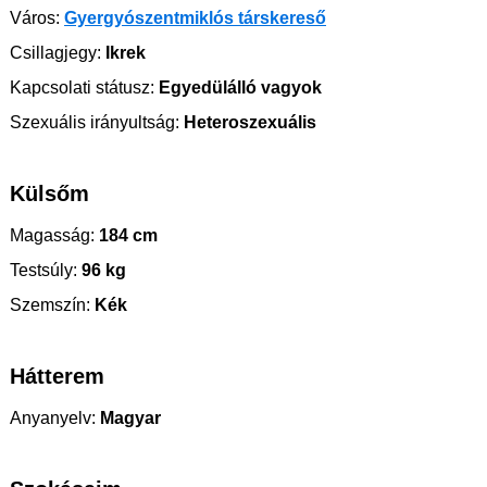
Város:
Gyergyószentmiklós társkereső
Csillagjegy:
Ikrek
Kapcsolati státusz:
Egyedülálló vagyok
Szexuális irányultság:
Heteroszexuális
Külsőm
Magasság:
184 cm
Testsúly:
96 kg
Szemszín:
Kék
Hátterem
Anyanyelv:
Magyar