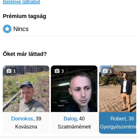
Belépve láthatod
Prémium tagság
Nincs
Őket már láttad?
1
3
1
Domokos
Balog
Robert
, 39
, 40
, 36
Kovászna
Szatmárnémeti
Gyergyószentmik