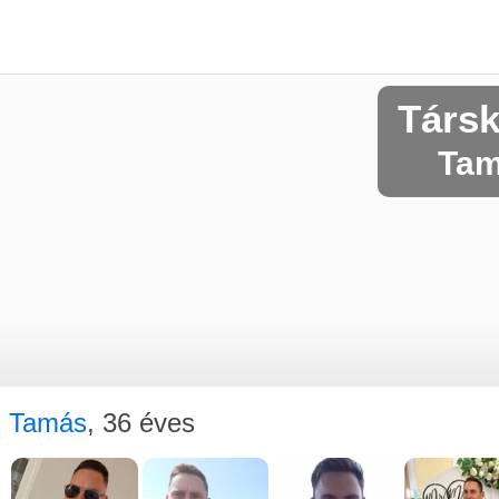
Társ
Tam
Tamás
, 36 éves