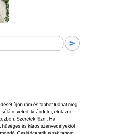
ődését írjon rám és többet tudhat meg
étálni veled, kirándulni, elutazni
kézben. Szeretek főzni. Ha
e, hűséges és káros szenvedélyektől
kimondó. Családcentrikusnak tartom