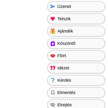
Üzenet
Tetszik
Ajándék
Köszöntő
Flört
Idézet
Kérdés
Elmentés
Elrejtés