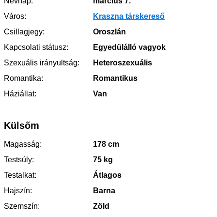
Névnap:
március 7.
Város:
Kraszna társkereső
Csillagjegy:
Oroszlán
Kapcsolati státusz:
Egyedülálló vagyok
Szexuális irányultság:
Heteroszexuális
Romantika:
Romantikus
Háziállat:
Van
Külsőm
Magasság:
178 cm
Testsúly:
75 kg
Testalkat:
Átlagos
Hajszín:
Barna
Szemszín:
Zöld