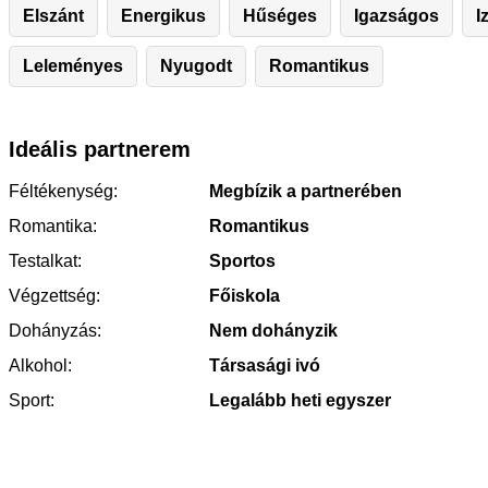
Elszánt
Energikus
Hűséges
Igazságos
I
Leleményes
Nyugodt
Romantikus
Ideális partnerem
Féltékenység:
Megbízik a partnerében
Romantika:
Romantikus
Testalkat:
Sportos
Végzettség:
Főiskola
Dohányzás:
Nem dohányzik
Alkohol:
Társasági ivó
Sport:
Legalább heti egyszer