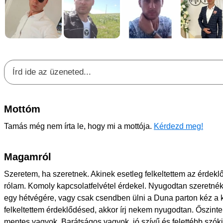
Mottóm
Tamás még nem írta le, hogy mi a mottója.
Kérdezd meg!
Magamról
Szeretem, ha szeretnek. Akinek esetleg felkeltettem az érdekl
rólam. Komoly kapcsolatfelvétel érdekel. Nyugodtan szeretnék s
egy hétvégére, vagy csak csendben ülni a Duna parton kéz a 
felkeltettem érdeklődésed, akkor írj nekem nyugodtan. Őszint
mentes vagyok. Barátságos vagyok, jó szívű és felettébb szó