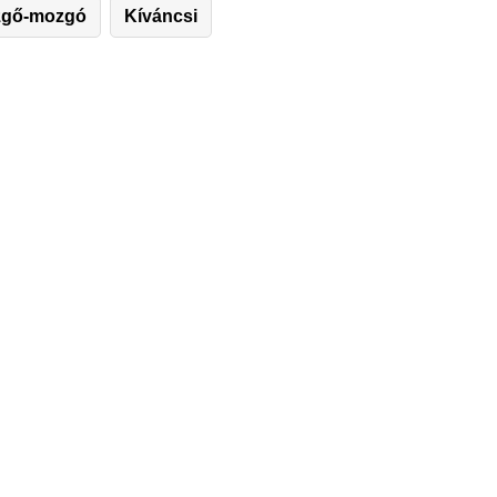
zgő-mozgó
Kíváncsi