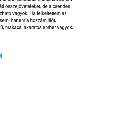
áti összejöveteleket, de a csendes
zható vagyok. Ha felkeltettem az
sem, hanem a hozzám illőt.
ű, makacs, akaratos ember vagyok.
!