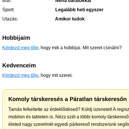
Buli:
Néha barátokkal
Sport:
Legalább heti egyszer
Utazás:
Amikor tudok
Hobbijaim
Kérdezd meg tőle
, hogy mik a hobbijai. Mit szeret csinálni?
Kedvenceim
Kérdezd meg tőle
, hogy mit szeret.
Komoly társkeresés a Páratlan társkeresőn
Tamás felkeltette az érdeklődésed? Küldj üzenetet! A regis
mobilon és tableten is. Nézz szét a többi komoly társkereső 
életed nagy szerelmét egyedi párkereső rendszerünk segít