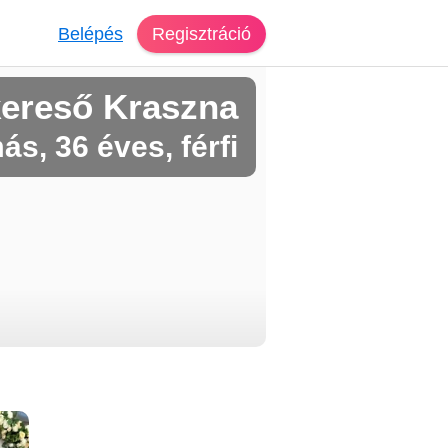
Belépés
Regisztráció
kereső Kraszna
ás, 36 éves, férfi