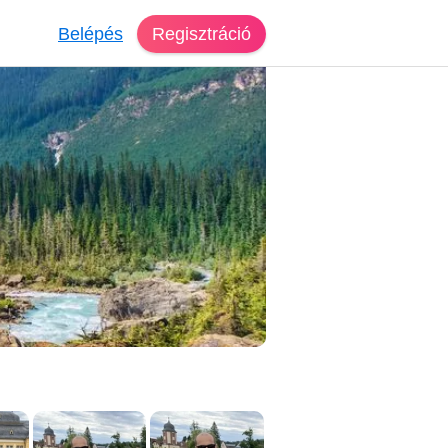
Belépés
Regisztráció
eső Nagykároly
ni, 37 éves, férfi