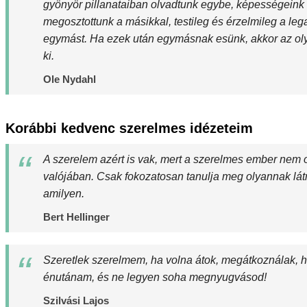
gyönyör pillanataiban olvadtunk egybe, képességeink
megosztottunk a másikkal, testileg és érzelmileg a le
egymást. Ha ezek után egymásnak esünk, akkor az oly
ki.
Ole Nydahl
Korábbi kedvenc szerelmes idézeteim
A szerelem azért is vak, mert a szerelmes ember nem o
valójában. Csak fokozatosan tanulja meg olyannak látni
amilyen.
Bert Hellinger
Szeretlek szerelmem, ha volna átok, megátkoználak, 
énutánam, és ne legyen soha megnyugvásod!
Szilvási Lajos