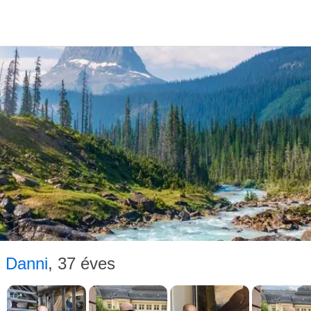
Társker
Dan
Danni
, 37 éves