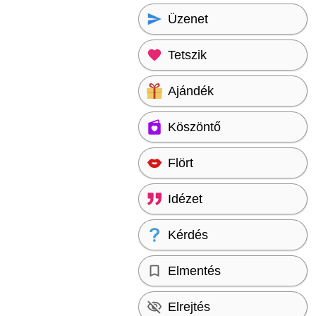
Üzenet
Tetszik
Ajándék
Köszöntő
Flört
Idézet
Kérdés
Elmentés
Elrejtés