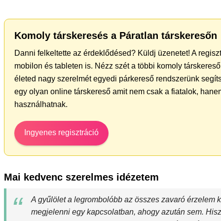
Komoly társkeresés a Páratlan társkeresőn
Danni felkeltette az érdeklődésed? Küldj üzenetet! A regis
mobilon és tableten is. Nézz szét a többi komoly társkereső 
életed nagy szerelmét egyedi párkereső rendszerünk segít
egy olyan online társkereső amit nem csak a fiatalok, hanem
használhatnak.
Ingyenes regisztráció
Mai kedvenc szerelmes idézetem
A gyűlölet a legrombolóbb az összes zavaró érzelem k
megjelenni egy kapcsolatban, ahogy azután sem. Hi