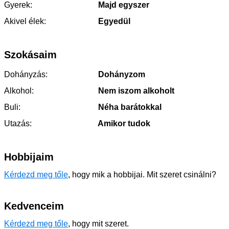
Gyerek:
Majd egyszer
Akivel élek:
Egyedül
Szokásaim
Dohányzás:
Dohányzom
Alkohol:
Nem iszom alkoholt
Buli:
Néha barátokkal
Utazás:
Amikor tudok
Hobbijaim
Kérdezd meg tőle
, hogy mik a hobbijai. Mit szeret csinálni?
Kedvenceim
Kérdezd meg tőle
, hogy mit szeret.