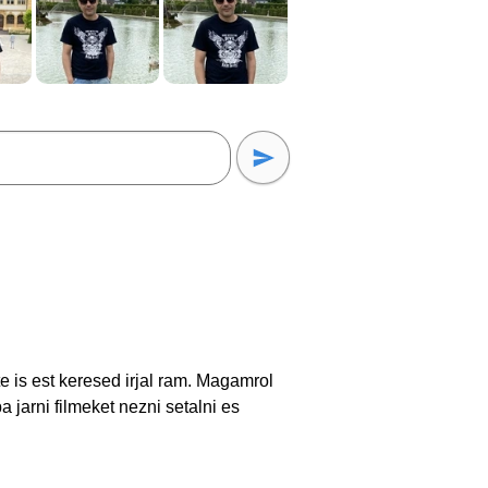
e is est keresed irjal ram. Magamrol
jarni filmeket nezni setalni es