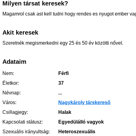
Milyen társat keresek?
Magamrol csak ast kell tudni hogy rendes es nyugot ember va
Akit keresek
Szeretnék megismerkedni egy 25 és 50 év közötti nővel.
Adataim
Nem:
Férfi
Életkor:
37
Névnap:
...
Város:
Nagykároly társkereső
Csillagjegy:
Halak
Kapcsolati státusz:
Egyedülálló vagyok
Szexuális irányultság:
Heteroszexuális