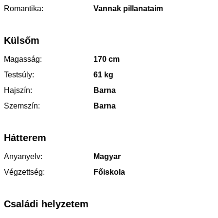
Romantika:
Vannak pillanataim
Külsőm
Magasság:
170 cm
Testsúly:
61 kg
Hajszín:
Barna
Szemszín:
Barna
Hátterem
Anyanyelv:
Magyar
Végzettség:
Főiskola
Családi helyzetem