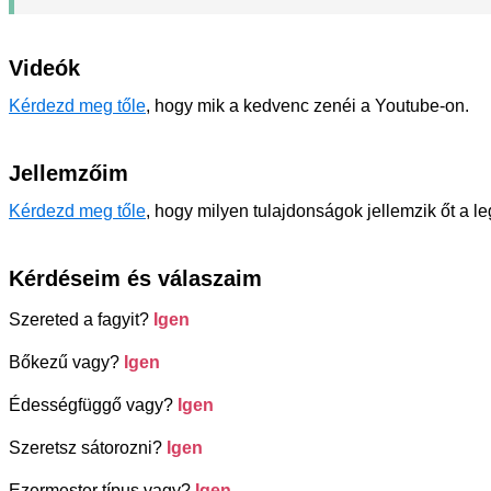
Videók
Kérdezd meg tőle
, hogy mik a kedvenc zenéi a Youtube-on.
Jellemzőim
Kérdezd meg tőle
, hogy milyen tulajdonságok jellemzik őt a l
Kérdéseim és válaszaim
Szereted a fagyit?
Igen
Bőkezű vagy?
Igen
Édességfüggő vagy?
Igen
Szeretsz sátorozni?
Igen
Ezermester típus vagy?
Igen