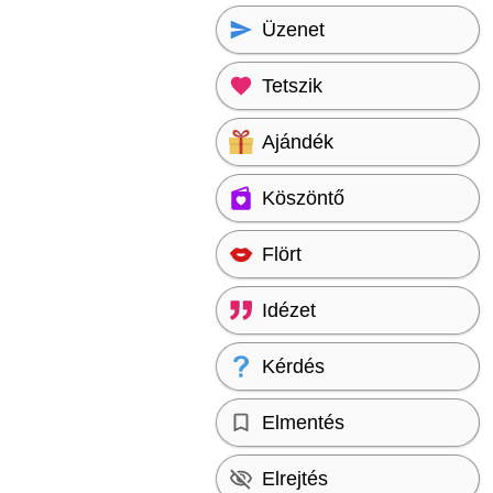
Üzenet
Tetszik
Ajándék
Köszöntő
Flört
Idézet
Kérdés
Elmentés
Elrejtés