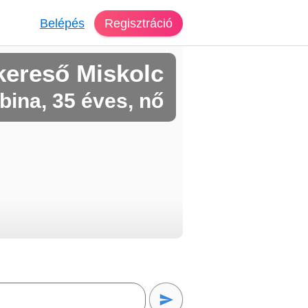
Belépés
Regisztráció
kereső Miskolc
bina, 35 éves, nő