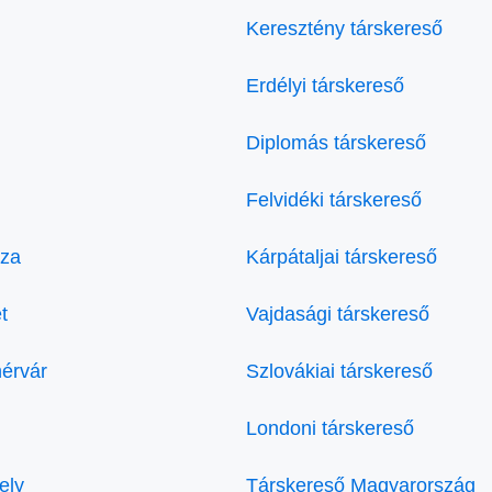
Keresztény társkereső
Erdélyi társkereső
Diplomás társkereső
Felvidéki társkereső
áza
Kárpátaljai társkereső
t
Vajdasági társkereső
hérvár
Szlovákiai társkereső
Londoni társkereső
ely
Társkereső Magyarország