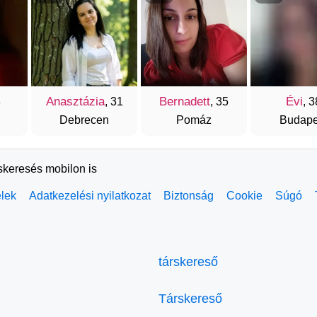
Anasztázia
Bernadett
Évi
3
, 31
, 35
, 3
Debrecen
Pomáz
Budape
rskeresés mobilon is
elek
Adatkezelési nyilatkozat
Biztonság
Cookie
Súgó
társkereső
Társkereső