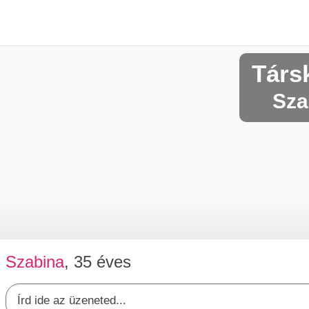
Társ
Sza
Szabina
, 35 éves