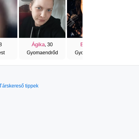
Ágika
Beus
Annamá
8
, 30
, 29
st
Gyomaendrőd
Gyomaendrőd
Székesf
Társkereső tippek