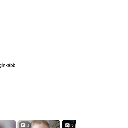
eginkább.
3
5
1