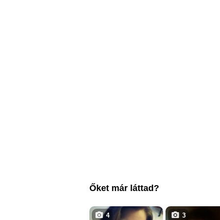
Őket már láttad?
4
3