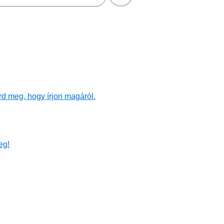
rd meg, hogy írjon magáról.
eg!