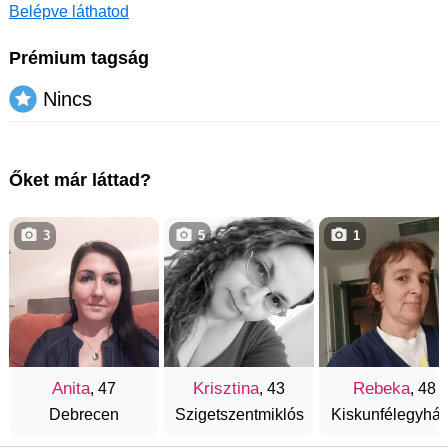
Belépve láthatod
Prémium tagság
Nincs
Őket már láttad?
3
5
1
Anita
Krisztina
Rebeka
, 47
, 43
, 48
Debrecen
Szigetszentmiklós
Kiskunfélegyhá