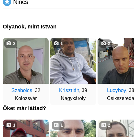
Nincs
Olyanok, mint Istvan
2
1
2
Szabolcs
Krisztián
Lucyboy
, 32
, 39
, 38
Kolozsvár
Nagykároly
Csíkszereda
Őket már láttad?
1
1
2