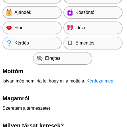
Ajándék
Köszöntő
Flört
Idézet
Kérdés
Elmentés
Elrejtés
Mottóm
Istvan még nem írta le, hogy mi a mottója.
Kérdezd meg!
Magamról
Szeretem a termeszetet
Milyen társat keresek?