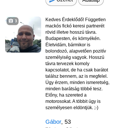
Kedves Érdeklődő! Független
3
mackós fickó keresi partnerét
rövid illetve hosszú távra.
Budapesten, és környékén.
Életvidám, bármikor is
bolondozó, alapvetően pozitív
személyiség vagyok. Hosszú
távra tervezek komoly
kapcsolatot, de ha csak barátot
találsz bennem, az is megfelel.
Úgy érzem, minden ismeretség,
minden barátság többé tesz.
Előny, ha szereted a
motorosokat. A többit úgy is
személyesen eldöntjük. ;-)
Gábor
, 53