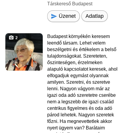
Társkereső Budapest
Üzenet
Adatlap
Budapest környékén keresem
2
leendő társam. Lehet velem
beszélgetni és értékelem a belső
tulajdonságokat. Szereteten,
őszinteségen, érzelmeken
alapuló kapcsolatot keresek, ahol
elfogadjuk egymást olyannak
amilyen. Szeretni, és szeretve
lenni. Nagyon vágyom már az
igazi oda adó szeretetre cserébe
nem a legszebb de igazi család
centrikus figyelmes és oda adó
párod lehetek. Nagyon szeretek
főzni. Ha megnevettetlek akkor
nyert ügyem van? Barátaim