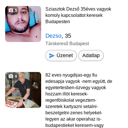
Sziasztok Dezső 35éves vagyok
5
komoly kapcsolattot keresek
Budapesten
Dezso
, 35
Társkereső Budapest
Üzenet
Adatlap
82 eves nyugdijas-egy fiu
4
edesapja vagyok -nem együtt, de
egyetertesben-özvegy vagyok
hozzam illöt keresek-
regenföiskolat vegeztem-
szeretek kartyazni setalni-
beszelgetni-zenes helyeket-
legyen az akar operahaz is-
budapestieket keresem-vagy