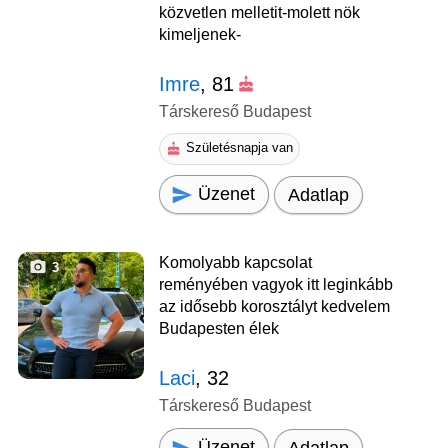
közvetlen melletit-molett nök
kimeljenek-
Imre
, 81
Társkereső Budapest
Születésnapja van
Üzenet
Adatlap
Komolyabb kapcsolat
3
reményében vagyok itt leginkább
az idősebb korosztályt kedvelem
Budapesten élek
Laci
, 32
Társkereső Budapest
Üzenet
Adatlap