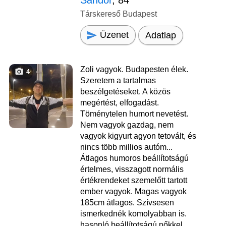
Sándor
, 84
Társkereső Budapest
Üzenet
Adatlap
Zoli vagyok. Budapesten élek.
4
Szeretem a tartalmas
beszélgetéseket. A közös
megértést, elfogadást.
Töménytelen humort nevetést.
Nem vagyok gazdag, nem
vagyok kigyurt agyon tetovált, és
nincs több millios autóm...
Átlagos humoros beállítotságú
értelmes, visszagott normális
értékrendeket szemelőtt tartott
ember vagyok. Magas vagyok
185cm átlagos. Szívsesen
ismerkednék komolyabban is.
hasonló beállítotságú nőkkel.