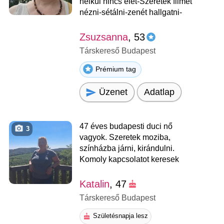
nélkül nincs élet-Szeretek filmet
nézni-sétálni-zenét hallgatni-
Zsuzsanna
, 53
Társkereső Budapest
Prémium tag
Üzenet
Adatlap
47 éves budapesti duci nő
3
vagyok. Szeretek moziba,
színházba járni, kirándulni.
Komoly kapcsolatot keresek
Katalin
, 47
Társkereső Budapest
Születésnapja lesz