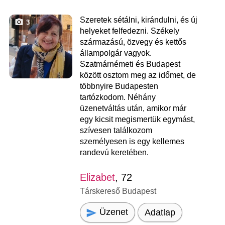
Szeretek sétálni, kirándulni, és új
3
helyeket felfedezni. Székely
származású, özvegy és kettős
állampolgár vagyok.
Szatmárnémeti és Budapest
között osztom meg az időmet, de
többnyire Budapesten
tartózkodom. Néhány
üzenetváltás után, amikor már
egy kicsit megismertük egymást,
szívesen találkozom
személyesen is egy kellemes
randevú keretében.
Elizabet
, 72
Társkereső Budapest
Üzenet
Adatlap