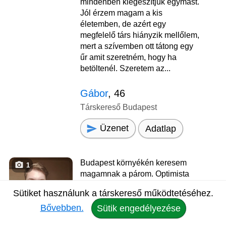
mindenben kiegészítjük egymást.
Jól érzem magam a kis
életemben, de azért egy
megfelelő társ hiányzik mellőlem,
mert a szívemben ott tátong egy
űr amit szeretném, hogy ha
betöltenél. Szeretem az...
Gábor
, 46
Társkereső Budapest
Üzenet
Adatlap
Budapest környékén keresem
1
magamnak a párom. Optimista
vagyok, igyekszem mindig a
Sütiket használunk a társkereső működtetéséhez.
dolgok jó oldalát nézni és a
Bővebben.
megoldásra koncentrálni.
Sütik engedélyezése
Kedves, megértő páromat