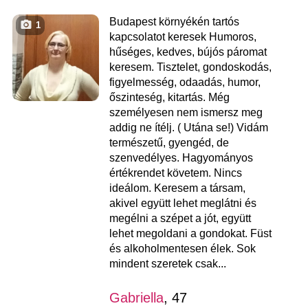
Budapest környékén tartós
1
kapcsolatot keresek Humoros,
hűséges, kedves, bújós páromat
keresem. Tisztelet, gondoskodás,
figyelmesség, odaadás, humor,
őszinteség, kitartás. Még
személyesen nem ismersz meg
addig ne ítélj. ( Utána se!) Vidám
természetű, gyengéd, de
szenvedélyes. Hagyományos
értékrendet követem. Nincs
ideálom. Keresem a társam,
akivel együtt lehet meglátni és
megélni a szépet a jót, együtt
lehet megoldani a gondokat. Füst
és alkoholmentesen élek. Sok
mindent szeretek csak...
Gabriella
, 47