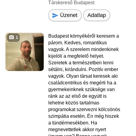
Társkereső Budapest
Üzenet
Adatlap
Budapest környékéről keresem a
1
párom. Kedves, romantikus
vagyok. A szerelem mindenkinek
kijelöli a megfelelő helyet.
Szeretek a természetben lenni
sétálni, kirándulni. Pozitív ember
vagyok. Olyan társat keresek aki
családcentrikus és megérti ha a
gyermekeinknek szüksége van
ránk az az első de együtt is
lehetne közös tartalmas
programokat szervezni kölcsönös
szimpátia esetén. Én még hiszek
a tündérmesékben. Ha
megnevettetlek akkor nyert