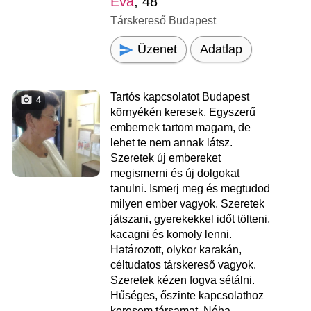
Eva
, 48
Társkereső Budapest
Üzenet
Adatlap
Tartós kapcsolatot Budapest
4
környékén keresek. Egyszerű
embernek tartom magam, de
lehet te nem annak látsz.
Szeretek új embereket
megismerni és új dolgokat
tanulni. Ismerj meg és megtudod
milyen ember vagyok. Szeretek
játszani, gyerekekkel időt tölteni,
kacagni és komoly lenni.
Határozott, olykor karakán,
céltudatos társkereső vagyok.
Szeretek kézen fogva sétálni.
Hűséges, őszinte kapcsolathoz
keresem társamat. Néha