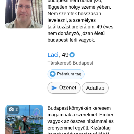
budapesti nem dohányzó,
független hölgy személyében.
Nem szeretek hosszasan
levelezni, a személyes
találkozást preferálom. 49 éves
nem dohányzó, józan életű
budapesti férfi vagyok.
Laci
, 49
Társkereső Budapest
Prémium tag
Üzenet
Adatlap
Budapest környékén keresem
2
magamnak a szerelmet. Ember
vagyok az összes hibámmal és
erényemmel együtt. Kizárólag