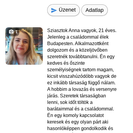
Üzenet
Adatlap
Sziasztok Anna vagyok, 21 éves.
1
Jelenleg a családommal élek
Budapesten. Alkalmazottként
dolgozom és a közeljövőben
szeretnék továbbtanulni. Én egy
kedves és őszinte
személyiségnek tartom magam,
kicsit visszahúzódóbb vagyok de
ez inkább társaság függő nálam.
A hobbim a lovazás és versenyre
járás. Szeretek társaságban
lenni, sok időt töltök a
barátaimmal és a családommal.
Én egy komoly kapcsolatot
keresek és egy olyan párt aki
hasonlóképpen gondolkodik és