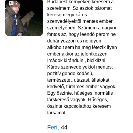
Budapest környékén keresem a
2
szerelmem. Sziasztok páromat
keresem egy káros
szenvedélyektől mentes ember
személyében. Számomra nagyon
fontos az, hogy leendő párom ne
dohányozzon és ne igyon
alkoholt sem ha még létezik ilyen
ember akkor az jelentkezzen.
Imádok kirándulni, biciklizni.
Káros szenvedélyektől mentes,
pozitív gondolkodású,
természetet, utazást, állatokat
kedvelő, türelmes ember vagyok.
Egy őszinte, hűséges, normális
társkereső vagyok. Hűséges,
őszinte kapcsolathoz keresem
társamat....
Feri
, 44