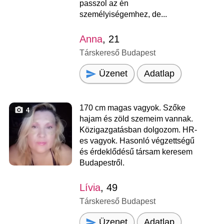
passzol az én
személyiségemhez, de...
Anna
, 21
Társkereső Budapest
Üzenet
Adatlap
170 cm magas vagyok. Szőke
4
hajam és zöld szemeim vannak.
Közigazgatásban dolgozom. HR-
es vagyok. Hasonló végzettségű
és érdeklődésű társam keresem
Budapestről.
Lívia
, 49
Társkereső Budapest
Üzenet
Adatlap