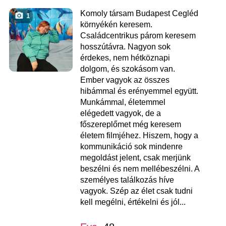
Komoly társam Budapest Cegléd
1
környékén keresem.
Családcentrikus párom keresem
hosszútávra. Nagyon sok
érdekes, nem hétköznapi
dolgom, és szokásom van.
Ember vagyok az összes
hibámmal és erényemmel együtt.
Munkámmal, életemmel
elégedett vagyok, de a
főszereplőmet még keresem
életem filmjéhez. Hiszem, hogy a
kommunikáció sok mindenre
megoldást jelent, csak merjünk
beszélni és nem mellébeszélni. A
személyes találkozás híve
vagyok. Szép az élet csak tudni
kell megélni, értékelni és jól...