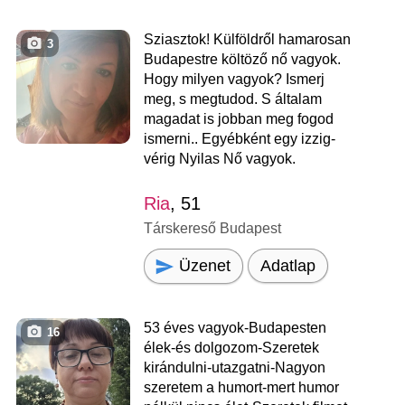
Sziasztok! Külföldről hamarosan
3
Budapestre költöző nő vagyok.
Hogy milyen vagyok? Ismerj
meg, s megtudod. S általam
magadat is jobban meg fogod
ismerni.. Egyébként egy izzig-
vérig Nyilas Nő vagyok.
Ria
, 51
Társkereső Budapest
Üzenet
Adatlap
53 éves vagyok-Budapesten
16
élek-és dolgozom-Szeretek
kirándulni-utazgatni-Nagyon
szeretem a humort-mert humor