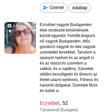
Üzenet
Adatlap
Erzsébet vagyok Budapesten
1
élek rendezett körülmények
között egyedül. Felnőtt dolgozó
nő vagyok Budapesten. Idős
gondozó vagyok és tele vagyok
szeretettel tervekkel. Tanulom a
spanyol nyelvet és az angolt is
és az olaszt és szeretem a
sakkot, és a napfény. Szeretek
sétálni beszélgetni és élvezni az
életet utazni wellness. Fitness és
hasonló dolgokat. Szeretek főzni
és tudok is.
Erzsébet
, 52
Társkereső Budapest