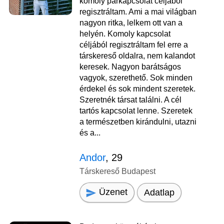
komoly párkapcsolat céljából
regisztráltam. Ami a mai világban
nagyon ritka, lelkem ott van a
helyén. Komoly kapcsolat
céljából regisztráltam fel erre a
társkereső oldalra, nem kalandot
keresek. Nagyon barátságos
vagyok, szerethető. Sok minden
érdekel és sok mindent szeretek.
Szeretnék társat találni. A cél
tartós kapcsolat lenne. Szeretek
a természetben kirándulni, utazni
és a...
Andor
, 29
Társkereső Budapest
Üzenet
Adatlap