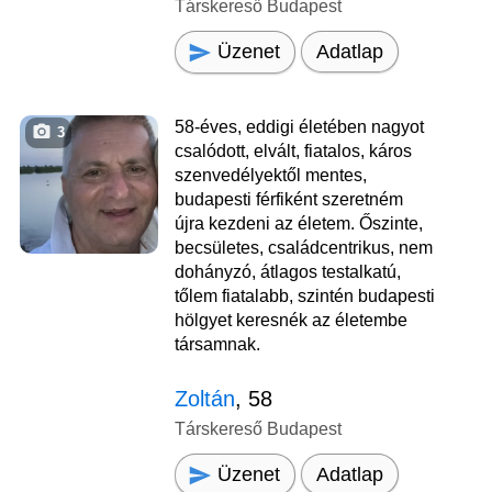
Társkereső Budapest
Üzenet
Adatlap
58-éves, eddigi életében nagyot
3
csalódott, elvált, fiatalos, káros
szenvedélyektől mentes,
budapesti férfiként szeretném
újra kezdeni az életem. Őszinte,
becsületes, családcentrikus, nem
dohányzó, átlagos testalkatú,
tőlem fiatalabb, szintén budapesti
hölgyet keresnék az életembe
társamnak.
Zoltán
, 58
Társkereső Budapest
Üzenet
Adatlap