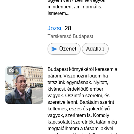
ügyem van? Benne vagyok
mindenben, ami normális.
Ismerem...
Jozsi
, 28
Társkereső Budapest
Üzenet
Adatlap
Budapest környékéről keresem a
5
párom. Viszonozni fogom ha
tetszünk egymásnak. Nyitott,
kíváncsi, érdeklődő ember
vagyok. Őszintén szeretni, és
szeretve lenni. Barátaim szerint
kellemes, eszes és jókedélyű
vagyok, szerintem is. Komoly
kapcsolatot szeretnék, talán még
megtalálhatom a társam, akivel