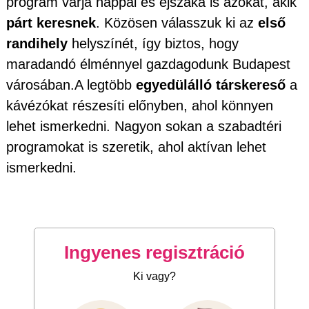
program várja nappal és éjszaka is azokat, akik
párt keresnek
. Közösen válasszuk ki az
első
randihely
helyszínét, így biztos, hogy
maradandó élménnyel gazdagodunk Budapest
városában.A legtöbb
egyedülálló társkereső
a
kávézókat részesíti előnyben, ahol könnyen
lehet ismerkedni. Nagyon sokan a szabadtéri
programokat is szeretik, ahol aktívan lehet
ismerkedni.
Ingyenes regisztráció
Ki vagy?