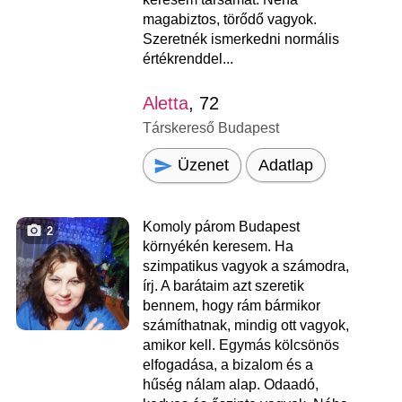
magabiztos, törődő vagyok.
Szeretnék ismerkedni normális
értékrenddel...
Aletta
, 72
Társkereső Budapest
Üzenet
Adatlap
Komoly párom Budapest
2
környékén keresem. Ha
szimpatikus vagyok a számodra,
írj. A barátaim azt szeretik
bennem, hogy rám bármikor
számíthatnak, mindig ott vagyok,
amikor kell. Egymás kölcsönös
elfogadása, a bizalom és a
hűség nálam alap. Odaadó,