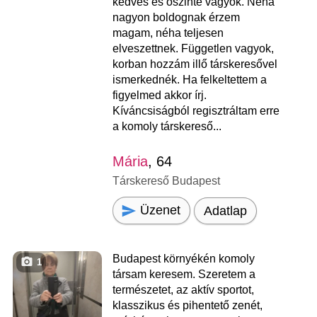
kedves és őszinte vagyok. Néha
nagyon boldognak érzem
magam, néha teljesen
elveszettnek. Független vagyok,
korban hozzám illő társkeresővel
ismerkednék. Ha felkeltettem a
figyelmed akkor írj.
Kíváncsiságból regisztráltam erre
a komoly társkereső...
Mária
, 64
Társkereső Budapest
Üzenet
Adatlap
Budapest környékén komoly
1
társam keresem. Szeretem a
természetet, az aktív sportot,
klasszikus és pihentető zenét,