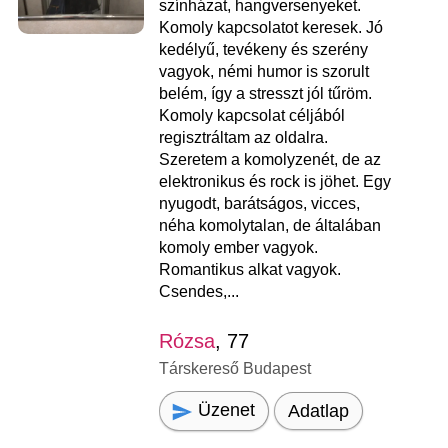
színházat, hangversenyeket.
Komoly kapcsolatot keresek. Jó
kedélyű, tevékeny és szerény
vagyok, némi humor is szorult
belém, így a stresszt jól tűröm.
Komoly kapcsolat céljából
regisztráltam az oldalra.
Szeretem a komolyzenét, de az
elektronikus és rock is jöhet. Egy
nyugodt, barátságos, vicces,
néha komolytalan, de általában
komoly ember vagyok.
Romantikus alkat vagyok.
Csendes,...
Rózsa
, 77
Társkereső Budapest
Üzenet
Adatlap