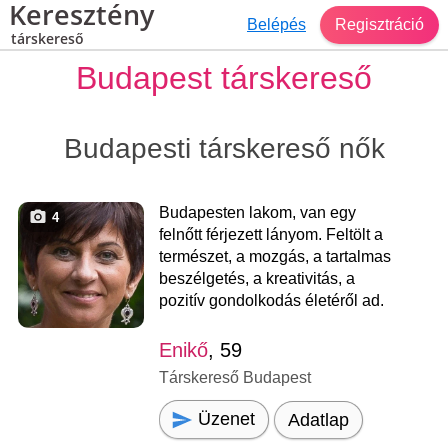
Keresztény
Belépés
Regisztráció
társkereső
Budapest társkereső
Budapesti társkereső nők
Budapesten lakom, van egy
4
felnőtt férjezett lányom. Feltölt a
természet, a mozgás, a tartalmas
beszélgetés, a kreativitás, a
pozitív gondolkodás életéről ad.
Enikő
, 59
Társkereső Budapest
Üzenet
Adatlap