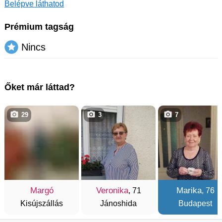
Belépve láthatod
Prémium tagság
Nincs
Őket már láttad?
29
3
7
Margó
Veronika
Marika
, 71
, 76
Kisújszállás
Jánoshida
Budapest