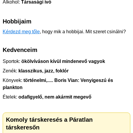
Alkohol:
Társasági ivó
Hobbijaim
Kérdezd meg tőle
, hogy mik a hobbijai. Mit szeret csinálni?
Kedvenceim
Sportok:
ökölvíváson kívül mindenevő vagyok
Zenék:
klasszikus, jazz, foklór
Könyvek:
történelmi,..... Boris Vian: Venyigeszú és
plankton
Ételek:
odafigyelő, nem akármit megevő
Komoly társkeresés a Páratlan
társkeresőn