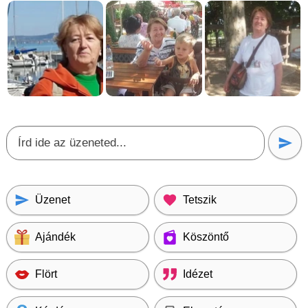
Üzenet
Tetszik
Ajándék
Köszöntő
Flört
Idézet