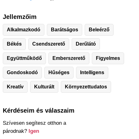
Jellemzőim
Alkalmazkodó
Barátságos
Beleérző
Békés
Csendszerető
Derűlátó
Együttműködő
Emberszerető
Figyelmes
Gondoskodó
Hűséges
Intelligens
Kreatív
Kulturált
Környezettudatos
Kérdéseim és válaszaim
Szívesen segítesz otthon a
párodnak?
Igen