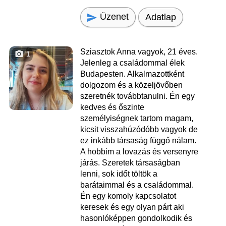
Üzenet
Adatlap
Sziasztok Anna vagyok, 21 éves.
1
Jelenleg a családommal élek
Budapesten. Alkalmazottként
dolgozom és a közeljövőben
szeretnék továbbtanulni. Én egy
kedves és őszinte
személyiségnek tartom magam,
kicsit visszahúzódóbb vagyok de
ez inkább társaság függő nálam.
A hobbim a lovazás és versenyre
járás. Szeretek társaságban
lenni, sok időt töltök a
barátaimmal és a családommal.
Én egy komoly kapcsolatot
keresek és egy olyan párt aki
hasonlóképpen gondolkodik és