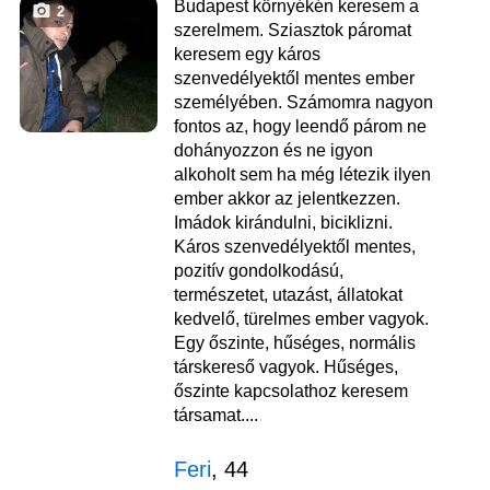
Budapest környékén keresem a
2
szerelmem. Sziasztok páromat
keresem egy káros
szenvedélyektől mentes ember
személyében. Számomra nagyon
fontos az, hogy leendő párom ne
dohányozzon és ne igyon
alkoholt sem ha még létezik ilyen
ember akkor az jelentkezzen.
Imádok kirándulni, biciklizni.
Káros szenvedélyektől mentes,
pozitív gondolkodású,
természetet, utazást, állatokat
kedvelő, türelmes ember vagyok.
Egy őszinte, hűséges, normális
társkereső vagyok. Hűséges,
őszinte kapcsolathoz keresem
társamat....
Feri
, 44