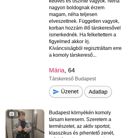
kedves és őszinte vagyok. Néha
nagyon boldognak érzem
magam, néha teljesen
elveszettnek. Független vagyok,
korban hozzám illő társkeresővel
ismerkednék. Ha felkeltettem a
figyelmed akkor írj.
Kíváncsiságból regisztráltam erre
a komoly társkereső...
Mária
, 64
Társkereső Budapest
Üzenet
Adatlap
Budapest környékén komoly
1
társam keresem. Szeretem a
természetet, az aktív sportot,
klasszikus és pihentető zenét,