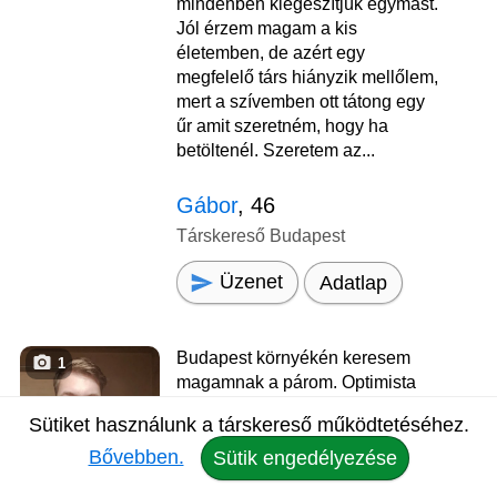
mindenben kiegészítjük egymást.
Jól érzem magam a kis
életemben, de azért egy
megfelelő társ hiányzik mellőlem,
mert a szívemben ott tátong egy
űr amit szeretném, hogy ha
betöltenél. Szeretem az...
Gábor
, 46
Társkereső Budapest
Üzenet
Adatlap
Budapest környékén keresem
1
magamnak a párom. Optimista
vagyok, igyekszem mindig a
Sütiket használunk a társkereső működtetéséhez.
dolgok jó oldalát nézni és a
Bővebben.
megoldásra koncentrálni.
Sütik engedélyezése
Kedves, megértő páromat