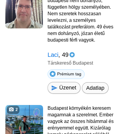
budapesti nem dohányzó,
független hölgy személyében.
Nem szeretek hosszasan
levelezni, a személyes
találkozást preferálom. 49 éves
nem dohányzó, józan életű
budapesti férfi vagyok.
Laci
, 49
Társkereső Budapest
Prémium tag
Üzenet
Adatlap
Budapest környékén keresem
2
magamnak a szerelmet. Ember
vagyok az összes hibámmal és
erényemmel együtt. Kizárólag