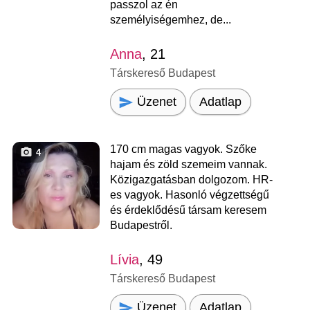
passzol az én
személyiségemhez, de...
Anna
, 21
Társkereső Budapest
Üzenet
Adatlap
170 cm magas vagyok. Szőke
4
hajam és zöld szemeim vannak.
Közigazgatásban dolgozom. HR-
es vagyok. Hasonló végzettségű
és érdeklődésű társam keresem
Budapestről.
Lívia
, 49
Társkereső Budapest
Üzenet
Adatlap