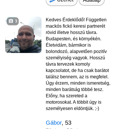
Kedves Érdeklődő! Független
3
mackós fickó keresi partnerét
rövid illetve hosszú távra.
Budapesten, és környékén.
Életvidám, bármikor is
bolondozó, alapvetően pozitív
személyiség vagyok. Hosszú
távra tervezek komoly
kapcsolatot, de ha csak barátot
találsz bennem, az is megfelel.
Úgy érzem, minden ismeretség,
minden barátság többé tesz.
Előny, ha szereted a
motorosokat. A többit úgy is
személyesen eldöntjük. ;-)
Gábor
, 53