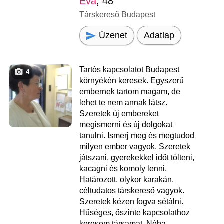
Eva
, 48
Társkereső Budapest
Üzenet
Adatlap
Tartós kapcsolatot Budapest
4
környékén keresek. Egyszerű
embernek tartom magam, de
lehet te nem annak látsz.
Szeretek új embereket
megismerni és új dolgokat
tanulni. Ismerj meg és megtudod
milyen ember vagyok. Szeretek
játszani, gyerekekkel időt tölteni,
kacagni és komoly lenni.
Határozott, olykor karakán,
céltudatos társkereső vagyok.
Szeretek kézen fogva sétálni.
Hűséges, őszinte kapcsolathoz
keresem társamat. Néha