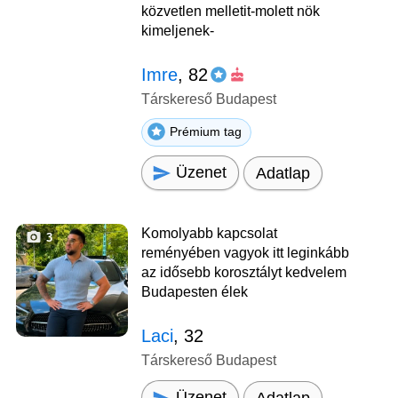
közvetlen melletit-molett nök
kimeljenek-
Imre
, 82
Társkereső Budapest
Prémium tag
Üzenet
Adatlap
Komolyabb kapcsolat
3
reményében vagyok itt leginkább
az idősebb korosztályt kedvelem
Budapesten élek
Laci
, 32
Társkereső Budapest
Üzenet
Adatlap