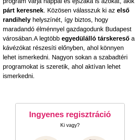
program várja nappal és éjszaka is azokat, akik
párt keresnek
. Közösen válasszuk ki az
első
randihely
helyszínét, így biztos, hogy
maradandó élménnyel gazdagodunk Budapest
városában.A legtöbb
egyedülálló társkereső
a
kávézókat részesíti előnyben, ahol könnyen
lehet ismerkedni. Nagyon sokan a szabadtéri
programokat is szeretik, ahol aktívan lehet
ismerkedni.
Ingyenes regisztráció
Ki vagy?