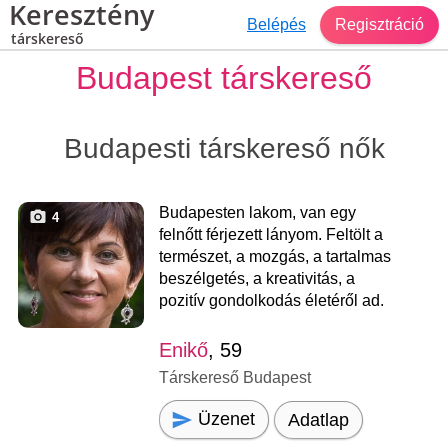
Keresztény
Belépés
Regisztráció
társkereső
Budapest társkereső
Budapesti társkereső nők
Budapesten lakom, van egy
4
felnőtt férjezett lányom. Feltölt a
természet, a mozgás, a tartalmas
beszélgetés, a kreativitás, a
pozitív gondolkodás életéről ad.
Enikő
, 59
Társkereső Budapest
Üzenet
Adatlap