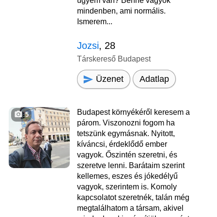
ügyem van? Benne vagyok
mindenben, ami normális.
Ismerem...
Jozsi
, 28
Társkereső Budapest
Üzenet
Adatlap
Budapest környékéről keresem a
5
párom. Viszonozni fogom ha
tetszünk egymásnak. Nyitott,
kíváncsi, érdeklődő ember
vagyok. Őszintén szeretni, és
szeretve lenni. Barátaim szerint
kellemes, eszes és jókedélyű
vagyok, szerintem is. Komoly
kapcsolatot szeretnék, talán még
megtalálhatom a társam, akivel