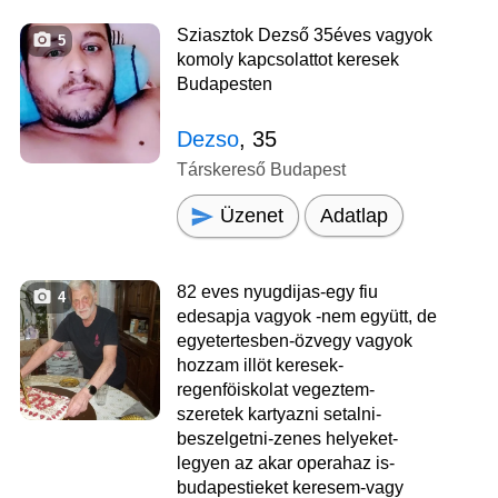
Sziasztok Dezső 35éves vagyok
5
komoly kapcsolattot keresek
Budapesten
Dezso
, 35
Társkereső Budapest
Üzenet
Adatlap
82 eves nyugdijas-egy fiu
4
edesapja vagyok -nem együtt, de
egyetertesben-özvegy vagyok
hozzam illöt keresek-
regenföiskolat vegeztem-
szeretek kartyazni setalni-
beszelgetni-zenes helyeket-
legyen az akar operahaz is-
budapestieket keresem-vagy