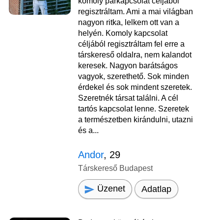
komoly párkapcsolat céljából
regisztráltam. Ami a mai világban
nagyon ritka, lelkem ott van a
helyén. Komoly kapcsolat
céljából regisztráltam fel erre a
társkereső oldalra, nem kalandot
keresek. Nagyon barátságos
vagyok, szerethető. Sok minden
érdekel és sok mindent szeretek.
Szeretnék társat találni. A cél
tartós kapcsolat lenne. Szeretek
a természetben kirándulni, utazni
és a...
Andor
, 29
Társkereső Budapest
Üzenet
Adatlap