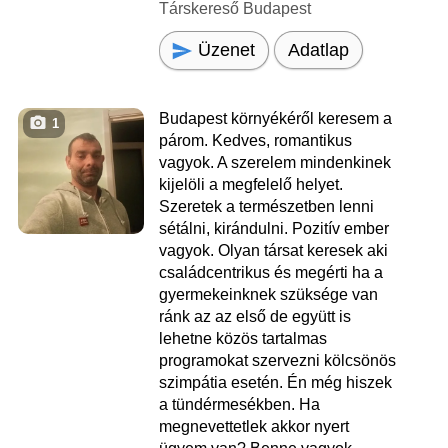
Társkereső Budapest
Üzenet
Adatlap
Budapest környékéről keresem a
1
párom. Kedves, romantikus
vagyok. A szerelem mindenkinek
kijelöli a megfelelő helyet.
Szeretek a természetben lenni
sétálni, kirándulni. Pozitív ember
vagyok. Olyan társat keresek aki
családcentrikus és megérti ha a
gyermekeinknek szüksége van
ránk az az első de együtt is
lehetne közös tartalmas
programokat szervezni kölcsönös
szimpátia esetén. Én még hiszek
a tündérmesékben. Ha
megnevettetlek akkor nyert