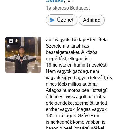
Sándor
, 84
Társkereső Budapest
Üzenet
Adatlap
Zoli vagyok. Budapesten élek.
4
Szeretem a tartalmas
beszélgetéseket. A közös
megértést, elfogadást.
Töménytelen humort nevetést.
Nem vagyok gazdag, nem
vagyok kigyurt agyon tetovált, és
nincs több millios autóm...
Átlagos humoros beállítotságú
értelmes, visszagott normális
értékrendeket szemelőtt tartott
ember vagyok. Magas vagyok
185cm átlagos. Szívsesen
ismerkednék komolyabban is.
hasonló beállítotságú nőkkel.