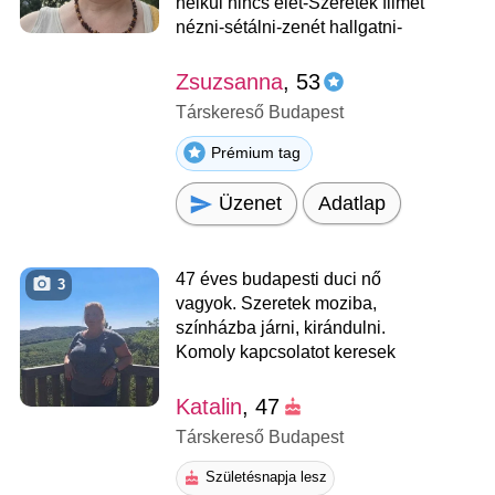
nélkül nincs élet-Szeretek filmet
nézni-sétálni-zenét hallgatni-
Zsuzsanna
, 53
Társkereső Budapest
Prémium tag
Üzenet
Adatlap
47 éves budapesti duci nő
3
vagyok. Szeretek moziba,
színházba járni, kirándulni.
Komoly kapcsolatot keresek
Katalin
, 47
Társkereső Budapest
Születésnapja lesz