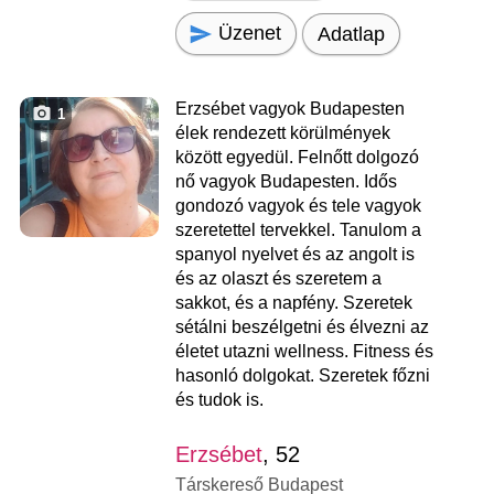
Üzenet
Adatlap
Erzsébet vagyok Budapesten
1
élek rendezett körülmények
között egyedül. Felnőtt dolgozó
nő vagyok Budapesten. Idős
gondozó vagyok és tele vagyok
szeretettel tervekkel. Tanulom a
spanyol nyelvet és az angolt is
és az olaszt és szeretem a
sakkot, és a napfény. Szeretek
sétálni beszélgetni és élvezni az
életet utazni wellness. Fitness és
hasonló dolgokat. Szeretek főzni
és tudok is.
Erzsébet
, 52
Társkereső Budapest