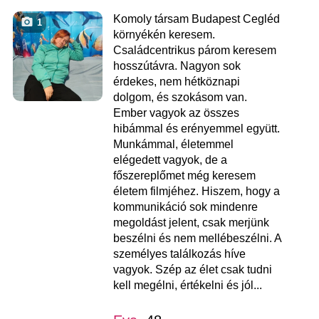
Komoly társam Budapest Cegléd
1
környékén keresem.
Családcentrikus párom keresem
hosszútávra. Nagyon sok
érdekes, nem hétköznapi
dolgom, és szokásom van.
Ember vagyok az összes
hibámmal és erényemmel együtt.
Munkámmal, életemmel
elégedett vagyok, de a
főszereplőmet még keresem
életem filmjéhez. Hiszem, hogy a
kommunikáció sok mindenre
megoldást jelent, csak merjünk
beszélni és nem mellébeszélni. A
személyes találkozás híve
vagyok. Szép az élet csak tudni
kell megélni, értékelni és jól...