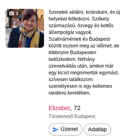
Szeretek sétálni, kirándulni, és új
3
helyeket felfedezni. Székely
származású, özvegy és kettős
állampolgár vagyok.
Szatmárnémeti és Budapest
között osztom meg az időmet, de
többnyire Budapesten
tartózkodom. Néhány
üzenetváltás után, amikor már
egy kicsit megismertük egymást,
szívesen találkozom
személyesen is egy kellemes
randevú keretében.
Elizabet
, 72
Társkereső Budapest
Üzenet
Adatlap