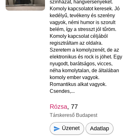
színházat, hangversenyeket.
Komoly kapcsolatot keresek. Jó
kedélyű, tevékeny és szerény
vagyok, némi humor is szorult
belém, így a stresszt jól tűröm.
Komoly kapcsolat céljából
regisztráltam az oldalra.
Szeretem a komolyzenét, de az
elektronikus és rock is jöhet. Egy
nyugodt, barátságos, vicces,
néha komolytalan, de általában
komoly ember vagyok.
Romantikus alkat vagyok.
Csendes,...
Rózsa
, 77
Társkereső Budapest
Üzenet
Adatlap