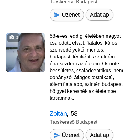
Társkereső Budapest
Üzenet
Adatlap
58-éves, eddigi életében nagyot
3
csalódott, elvált, fiatalos, káros
szenvedélyektől mentes,
budapesti férfiként szeretném
újra kezdeni az életem. Őszinte,
becsületes, családcentrikus, nem
dohányzó, átlagos testalkatú,
tőlem fiatalabb, szintén budapesti
hölgyet keresnék az életembe
társamnak.
Zoltán
, 58
Társkereső Budapest
Üzenet
Adatlap