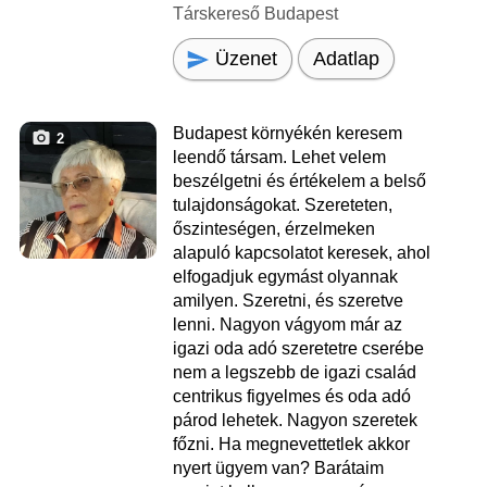
Társkereső Budapest
Üzenet
Adatlap
Budapest környékén keresem
2
leendő társam. Lehet velem
beszélgetni és értékelem a belső
tulajdonságokat. Szereteten,
őszinteségen, érzelmeken
alapuló kapcsolatot keresek, ahol
elfogadjuk egymást olyannak
amilyen. Szeretni, és szeretve
lenni. Nagyon vágyom már az
igazi oda adó szeretetre cserébe
nem a legszebb de igazi család
centrikus figyelmes és oda adó
párod lehetek. Nagyon szeretek
főzni. Ha megnevettetlek akkor
nyert ügyem van? Barátaim