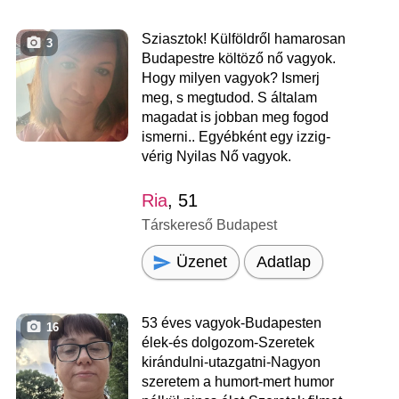
Sziasztok! Külföldről hamarosan
3
Budapestre költöző nő vagyok.
Hogy milyen vagyok? Ismerj
meg, s megtudod. S általam
magadat is jobban meg fogod
ismerni.. Egyébként egy izzig-
vérig Nyilas Nő vagyok.
Ria
, 51
Társkereső Budapest
Üzenet
Adatlap
53 éves vagyok-Budapesten
16
élek-és dolgozom-Szeretek
kirándulni-utazgatni-Nagyon
szeretem a humort-mert humor