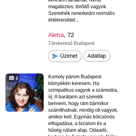
magabiztos, törődő vagyok.
Szeretnék ismerkedni normális
értékrenddel...
Aletta
, 72
Társkereső Budapest
Üzenet
Adatlap
Komoly párom Budapest
2
környékén keresem. Ha
szimpatikus vagyok a számodra,
írj. A barátaim azt szeretik
bennem, hogy rám bármikor
számíthatnak, mindig ott vagyok,
amikor kell. Egymás kölcsönös
elfogadása, a bizalom és a
hűség nálam alap. Odaadó,