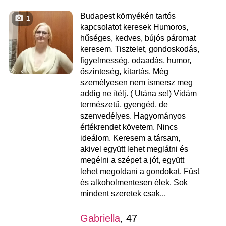
Budapest környékén tartós
1
kapcsolatot keresek Humoros,
hűséges, kedves, bújós páromat
keresem. Tisztelet, gondoskodás,
figyelmesség, odaadás, humor,
őszinteség, kitartás. Még
személyesen nem ismersz meg
addig ne ítélj. ( Utána se!) Vidám
természetű, gyengéd, de
szenvedélyes. Hagyományos
értékrendet követem. Nincs
ideálom. Keresem a társam,
akivel együtt lehet meglátni és
megélni a szépet a jót, együtt
lehet megoldani a gondokat. Füst
és alkoholmentesen élek. Sok
mindent szeretek csak...
Gabriella
, 47