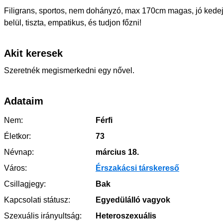
Filigrans, sportos, nem dohányzó, max 170cm magas, jó kede
belül, tiszta, empatikus, és tudjon főzni!
Akit keresek
Szeretnék megismerkedni egy nővel.
Adataim
Nem:
Férfi
Életkor:
73
Névnap:
március 18.
Város:
Érszakácsi társkereső
Csillagjegy:
Bak
Kapcsolati státusz:
Egyedülálló vagyok
Szexuális irányultság:
Heteroszexuális