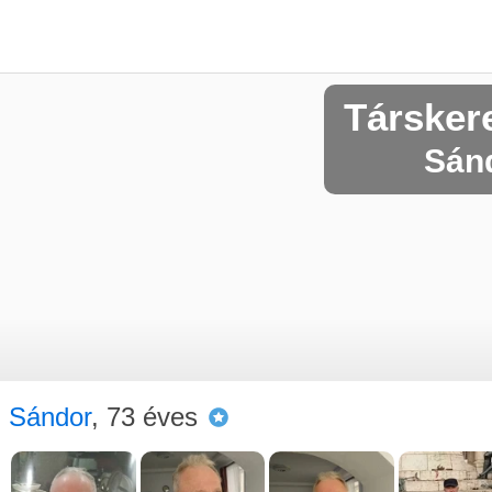
Társker
Sánd
Sándor
, 73 éves