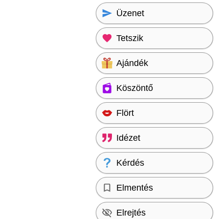
Üzenet
Tetszik
Ajándék
Köszöntő
Flört
Idézet
Kérdés
Elmentés
Elrejtés