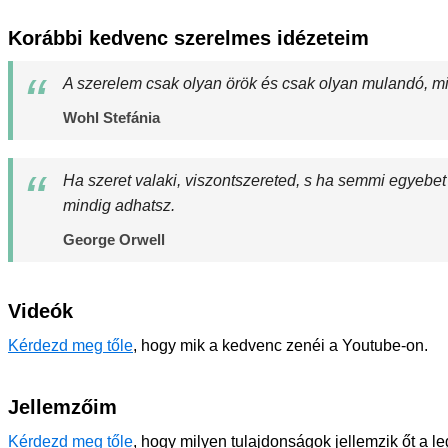
Korábbi kedvenc szerelmes idézeteim
A szerelem csak olyan örök és csak olyan mulandó, min
Wohl Stefánia
Ha szeret valaki, viszontszereted, s ha semmi egyebet
mindig adhatsz.
George Orwell
Videók
Kérdezd meg tőle
, hogy mik a kedvenc zenéi a Youtube-on.
Jellemzőim
Kérdezd meg tőle
, hogy milyen tulajdonságok jellemzik őt a l