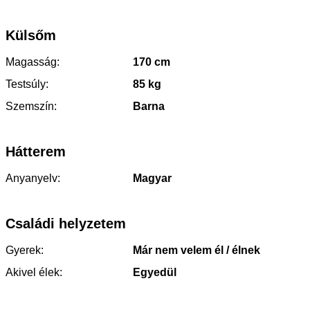
Külsőm
Magasság:
170 cm
Testsúly:
85 kg
Szemszín:
Barna
Hátterem
Anyanyelv:
Magyar
Családi helyzetem
Gyerek:
Már nem velem él / élnek
Akivel élek:
Egyedül