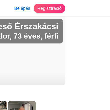
Belépés
Regisztráció
eső Érszakácsi
or, 73 éves, férfi