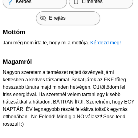
Kérdés
Elmentés
Elrejtés
Mottóm
Jani még nem írta le, hogy mi a mottója.
Kérdezd meg!
Magamról
Nagyon szeretem a természet rejtett ösvényeit járni
kettesben a kedves társammal. Sokat járok az EKE főleg
hosszabb túráira majd minden hétvégén. Ott töltődöm fel
friss energiával. Ha szeretnél velem tartani egy kisebb
hátizsákkal a hátadon, BÁTRAN ÍRJ!. Szeretném, hogy EGY
NAPTÁRI ÉV legnagyobb részét felváltva töltsük egymás
otthonában!. Ne Feledd! Mindig a NŐ választ! Sose tedd
rosszul! :)