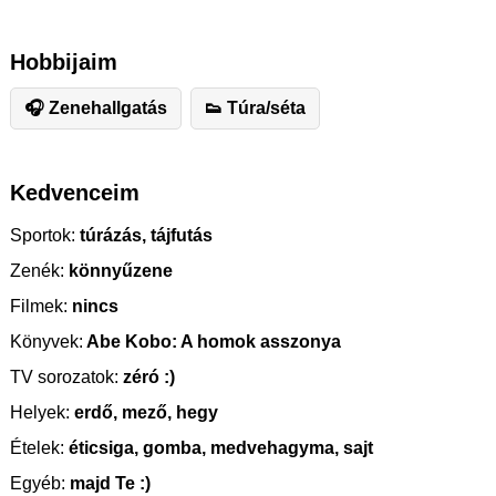
Hobbijaim
🎧 Zenehallgatás
👟 Túra/séta
Kedvenceim
Sportok:
túrázás, tájfutás
Zenék:
könnyűzene
Filmek:
nincs
Könyvek:
Abe Kobo: A homok asszonya
TV sorozatok:
zéró :)
Helyek:
erdő, mező, hegy
Ételek:
éticsiga, gomba, medvehagyma, sajt
Egyéb:
majd Te :)