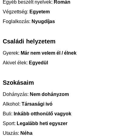
Egyéb beszélt nyelvek:
Román
Végzettség:
Egyetem
Foglalkozás:
Nyugdíjas
Családi helyzetem
Gyerek:
Már nem velem él / élnek
Akivel élek:
Egyedül
Szokásaim
Dohányzás:
Nem dohányzom
Alkohol:
Társasági ivó
Buli:
Inkább otthonülő vagyok
Sport:
Legalább heti egyszer
Utazás:
Néha