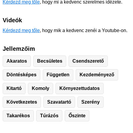
Kérdezd meg tőle
, hogy mi a kedvenc szerelmes idézete.
Videók
Kérdezd meg tőle
, hogy mik a kedvenc zenéi a Youtube-on.
Jellemzőim
Akaratos
Becsületes
Csendszerető
Döntésképes
Független
Kezdeményező
Kitartó
Komoly
Környezettudatos
Következetes
Szavatartó
Szerény
Takarékos
Túrázós
Őszinte