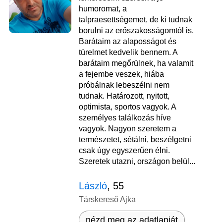
humoromat, a
talpraesettségemet, de ki tudnak
borulni az erőszakosságomtól is.
Barátaim az alaposságot és
türelmet kedvelik bennem. A
barátaim megőrülnek, ha valamit
a fejembe veszek, hiába
próbálnak lebeszélni nem
tudnak. Határozott, nyitott,
optimista, sportos vagyok. A
személyes találkozás híve
vagyok. Nagyon szeretem a
természetet, sétálni, beszélgetni
csak úgy egyszerűen élni.
Szeretek utazni, országon belül...
László
, 55
Társkereső Ajka
nézd meg az adatlapját