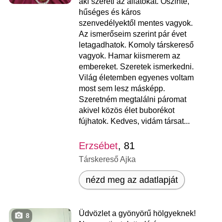
aki szereti az állatokat. Őszinte,
hűséges és káros
szenvedélyektől mentes vagyok.
Az ismerőseim szerint pár évet
letagadhatok. Komoly társkereső
vagyok. Hamar kiismerem az
embereket. Szeretek ismerkedni.
Világ életemben egyenes voltam
most sem lesz másképp.
Szeretném megtalálni páromat
akivel közös élet buborékot
fújhatok. Kedves, vidám társat...
Erzsébet
, 81
Társkereső Ajka
nézd meg az adatlapját
Üdvözlet a gyönyörű hölgyeknek!
8