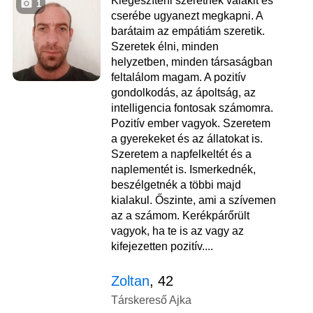
Kiegészíteni szeretnék valakit és
1
cserébe ugyanezt megkapni. A
barátaim az empátiám szeretik.
Szeretek élni, minden
helyzetben, minden társaságban
feltalálom magam. A pozitív
gondolkodás, az ápoltság, az
intelligencia fontosak számomra.
Pozitív ember vagyok. Szeretem
a gyerekeket és az állatokat is.
Szeretem a napfelkeltét és a
naplementét is. Ismerkednék,
beszélgetnék a többi majd
kialakul. Őszinte, ami a szívemen
az a számom. Kerékpárőrült
vagyok, ha te is az vagy az
kifejezetten pozitív....
Zoltan
, 42
Társkereső Ajka