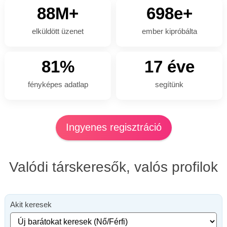
88M+
698e+
elküldött üzenet
ember kipróbálta
81%
17 éve
fényképes adatlap
segítünk
Ingyenes regisztráció
Valódi társkeresők, valós profilok
Akit keresek