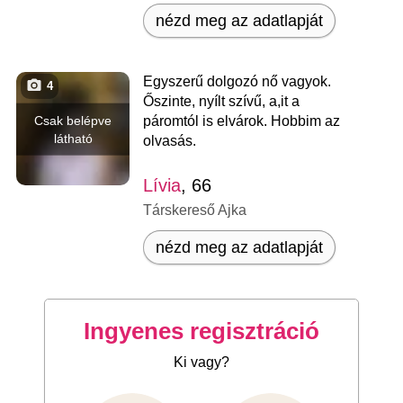
nézd meg az adatlapját
Egyszerű dolgozó nő vagyok.
4
Őszinte, nyílt szívű, a,it a
Csak belépve
páromtól is elvárok. Hobbim az
látható
olvasás.
Lívia
, 66
Társkereső Ajka
nézd meg az adatlapját
Ingyenes regisztráció
Ki vagy?