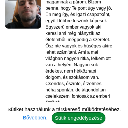
magamnak a párom. Bízom
benne, hogy Te pont úgy vagy jó,
Én meg így, és igazi csapatként,
együtt többre leszünk képesek.
Egyszerű ember vagyok aki
keresi ami még hiányzik az
életemből, mégpedig a szeretet.
Őszinte vagyok és hűséges akire
lehet számítani. Ami a mai
világban nagyon ritka, lelkem ott
van a helyén. Nagyon sok
érdekes, nem hétköznapi
dolgom, és szokásom van.
Csendes, őszinte, érzelmes,
néha spontán, de átgondoltan
cselekszem, fontosak az emberi
értékek....
Sütiket használunk a társkereső működtetéséhez.
Heck
, 35
Bővebben.
Sütik engedélyezése
Társkereső Ajka