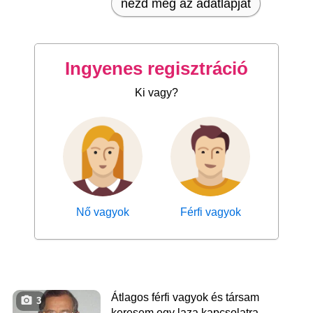
nézd meg az adatlapját
Ingyenes regisztráció
Ki vagy?
Nő vagyok
Férfi vagyok
Átlagos férfi vagyok és társam
3
keresem egy laza kapcsolatra.