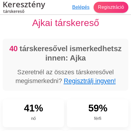
Keresztény
Belépés
Regisztráció
társkereső
Ajkai társkereső
40
társkeresővel ismerkedhetsz
innen: Ajka
Szeretnél az összes társkeresővel
megismerkedni?
Regisztrálj ingyen!
41%
59%
nő
férfi