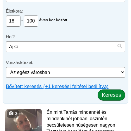
Életkora:
-
éves kor között
Hol?
Vonzáskörzet:
Bővített keresés (+1 keresési feltétel beállítva)
Keresés
Én mint Tamás mindennél és
2
mindenkinél jobban, öszintén
becsületesen hűségesen nagyon