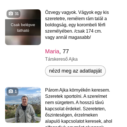
Özvegy vagyok. Vágyok egy kis
31
szeretetre, remélem rám talál a
Csak belépve
boldogság, egy korombeli férfi
látható
személyében. /csak 174 cm.
vagy annál magasabb/
Maria
, 77
Társkereső Ajka
nézd meg az adatlapját
Párom Ajka környékén keresem.
1
Szeretek sportolni. A szerelmet
nem sürgetem. A hosszú távú
kapcsolat érdekel. Szereteten,
őszinteségen, érzelmeken
alapuló kapcsolatot keresek, ahol