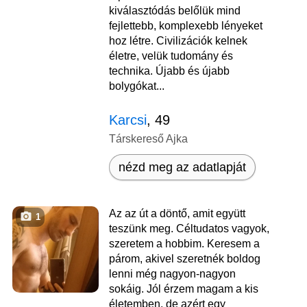
kiválasztódás belőlük mind
fejlettebb, komplexebb lényeket
hoz létre. Civilizációk kelnek
életre, velük tudomány és
technika. Újabb és újabb
bolygókat...
Karcsi
, 49
Társkereső Ajka
nézd meg az adatlapját
Az az út a döntő, amit együtt
1
teszünk meg. Céltudatos vagyok,
szeretem a hobbim. Keresem a
párom, akivel szeretnék boldog
lenni még nagyon-nagyon
sokáig. Jól érzem magam a kis
életemben, de azért egy