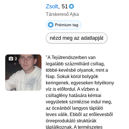
Zsolt
, 51
Társkereső Ajka
Prémium tag
nézd meg az adatlapját
"A Tejútrendszerben van
2
legalább százmilliárd csillag,
többé-kevésbé olyanok, mint a
Nap. Sokuk körül bolygók
keringenek, egyeseken folyékony
víz is előfordul. A vízben a
csillagfény hatására kémiai
vegyületek szintézise indul meg,
az óceánból langyos tápláló
leves válik. Ebből az erőlevesből
önreprodukáló struktúrák
táplálkoznak. A természetes