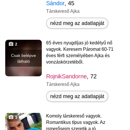
Sándor
, 45
Társkereső Ajka
nézd meg az adatlapját
65 éves nyugdíjas jó kedélyű nő
2
vagyok. Keresem Páromat 60-71
Csak belépve
éves férfi személyében Ajka és
látható
vonzáskörzetéből.
RojnikSandorne
, 72
Társkereső Ajka
nézd meg az adatlapját
Komoly társkereső vagyok.
1
Romantikus típus vagyok. Az
ismerőseim szeretik a jó