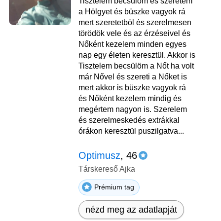
Tisztelem becsülöm és szeretem
a Hölgyet és büszke vagyok rá
mert szeretetböl és szerelmesen
törödök vele és az érzéseivel és
Nőként kezelem minden egyes
nap egy életen keresztül. Akkor is
Tisztelem becsülöm a Nőt ha volt
már Nővel és szereti a Nőket is
mert akkor is büszke vagyok rá
és Nőként kezelem mindig és
megértem nagyon is. Szerelem
és szerelmeskedés extrákkal
órákon keresztül puszilgatva...
Optimusz
, 46
Társkereső Ajka
Prémium tag
nézd meg az adatlapját