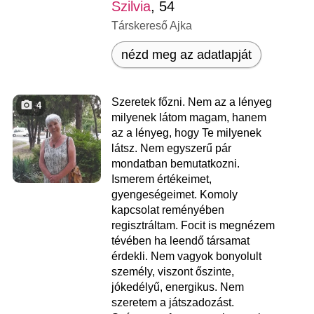
Szilvia
, 54
Társkereső Ajka
nézd meg az adatlapját
Szeretek főzni. Nem az a lényeg
4
milyenek látom magam, hanem
az a lényeg, hogy Te milyenek
látsz. Nem egyszerű pár
mondatban bemutatkozni.
Ismerem értékeimet,
gyengeségeimet. Komoly
kapcsolat reményében
regisztráltam. Focit is megnézem
tévében ha leendő társamat
érdekli. Nem vagyok bonyolult
személy, viszont őszinte,
jókedélyű, energikus. Nem
szeretem a játszadozást.