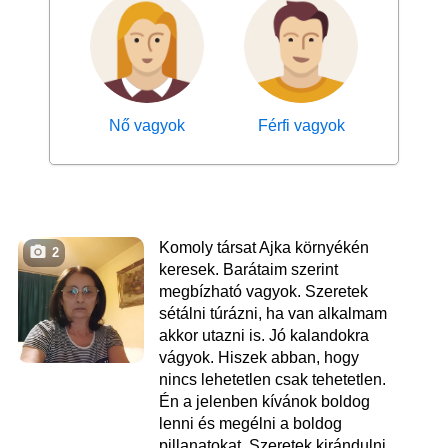
Nő vagyok
Férfi vagyok
Komoly társat Ajka környékén
2
keresek. Barátaim szerint
megbízható vagyok. Szeretek
sétálni túrázni, ha van alkalmam
akkor utazni is. Jó kalandokra
vágyok. Hiszek abban, hogy
nincs lehetetlen csak tehetetlen.
Én a jelenben kívánok boldog
lenni és megélni a boldog
pillanatokat. Szeretek kirándulni.