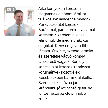
Ajka környékén keresem
1
magamnak a párom. Amikor
találkozunk mindent elmondok.
Párkapcsolatot keresek.
Barátomat, partneremet, társamat
keresem. Szeretem a letisztult,
kifinomult, de mégis praktikus
dolgokat. Keresem jövendőbeli
társam. Őszinte, szeretetreméltó
és szeretetre vágyó komoly
társkereső vagyok. Komoly
kapcsolatot keresek, rendezett
körülmények között élek.
Későbbiekben bármi kialakulhat.
Szeretek színházba járni,
kirándulni, jókat beszélgetni, de
fontos része az életemnek a
zene...