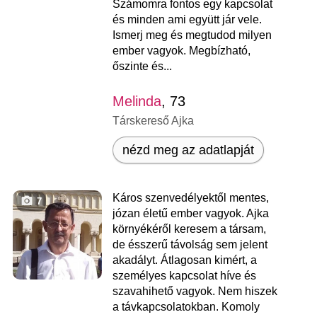
Számomra fontos egy kapcsolat
és minden ami együtt jár vele.
Ismerj meg és megtudod milyen
ember vagyok. Megbízható,
őszinte és...
Melinda
, 73
Társkereső Ajka
nézd meg az adatlapját
Káros szenvedélyektől mentes,
7
józan életű ember vagyok. Ajka
környékéről keresem a társam,
de ésszerű távolság sem jelent
akadályt. Átlagosan kimért, a
személyes kapcsolat híve és
szavahihető vagyok. Nem hiszek
a távkapcsolatokban. Komoly