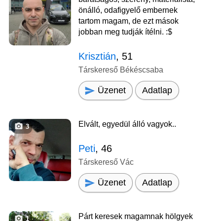
önálló, odafigyelő embernek
tartom magam, de ezt mások
jobban meg tudják ítélni. :$
Krisztián
, 51
Társkereső Békéscsaba
Üzenet
Adatlap
Elvált, egyedül álló vagyok..
3
Peti
, 46
Társkereső Vác
Üzenet
Adatlap
Párt keresek magamnak hölgyek
1