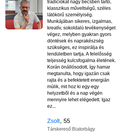
tradíciókat nagy becsben tartó,
klasszikus műveltségű, széles
látókörű személyiség.
Munkájában sikeres, izgalmas,
kreatív, sokoldalú tevékenységet
végez, melyben gyakran gyors
döntések és naprakészség
szükséges, ez inspirálja és
lendületben tartja. A felelősség
teljesség kulcsfogalma életének.
Korán önállósodott, így hamar
megtanulta, hogy igazán csak
rajta és a befektetett energián
múlik, mit hoz ki egy-egy
helyzetből és a nap végén
mennyire lehet elégedett. Igaz
ez...
Zsolt
, 55
Társkereső Biatorbágy