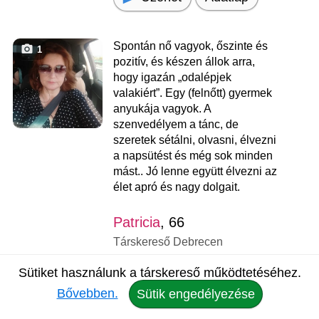
Spontán nő vagyok, őszinte és
1
pozitív, és készen állok arra,
hogy igazán „odalépjek
valakiért”. Egy (felnőtt) gyermek
anyukája vagyok. A
szenvedélyem a tánc, de
szeretek sétálni, olvasni, élvezni
a napsütést és még sok minden
mást.. Jó lenne együtt élvezni az
élet apró és nagy dolgait.
Patricia
, 66
Társkereső Debrecen
Üzenet
Adatlap
Sütiket használunk a társkereső működtetéséhez.
Bővebben.
Sütik engedélyezése