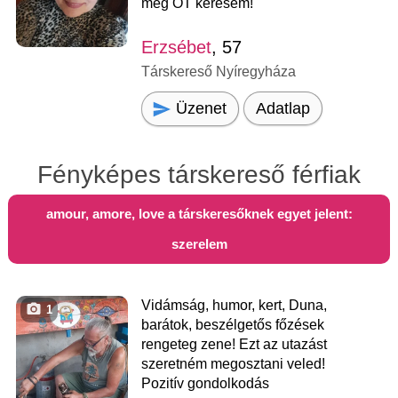
meg ŐT keresem!
Erzsébet
, 57
Társkereső Nyíregyháza
Üzenet
Adatlap
Fényképes társkereső férfiak
amour, amore, love a társkeresőknek egyet jelent:
szerelem
Vidámság, humor, kert, Duna,
1
barátok, beszélgetős főzések
rengeteg zene! Ezt az utazást
szeretném megosztani veled!
Pozitív gondolkodás