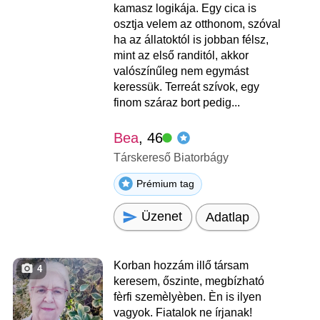
kamasz logikája. Egy cica is
osztja velem az otthonom, szóval
ha az állatoktól is jobban félsz,
mint az első randitól, akkor
valószínűleg nem egymást
keressük. Terreát szívok, egy
finom száraz bort pedig...
Bea
, 46
Társkereső Biatorbágy
Prémium tag
Üzenet
Adatlap
Korban hozzám illő társam
4
keresem, őszinte, megbízható
fèrfi szemèlyèben. Èn is ilyen
vagyok. Fiatalok ne írjanak!