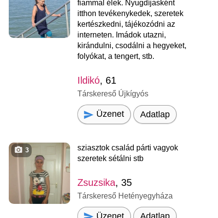
fiammal élek. Nyugdíjasként
itthon tevékenykedek, szeretek
kertészkedni, tájékozódni az
interneten. Imádok utazni,
kirándulni, csodálni a hegyeket,
folyókat, a tengert, stb.
Ildikó
, 61
Társkereső Újkígyós
Üzenet
Adatlap
sziasztok család párti vagyok
3
szeretek sétálni stb
Zsuzsika
, 35
Társkereső Hetényegyháza
Üzenet
Adatlap