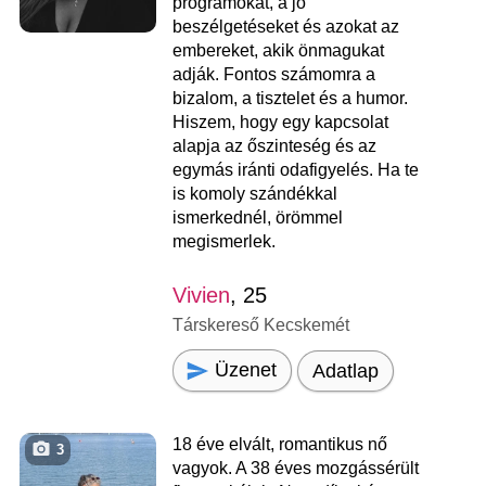
programokat, a jó
beszélgetéseket és azokat az
embereket, akik önmagukat
adják. Fontos számomra a
bizalom, a tisztelet és a humor.
Hiszem, hogy egy kapcsolat
alapja az őszinteség és az
egymás iránti odafigyelés. Ha te
is komoly szándékkal
ismerkednél, örömmel
megismerlek.
Vivien
, 25
Társkereső Kecskemét
Üzenet
Adatlap
18 éve elvált, romantikus nő
3
vagyok. A 38 éves mozgássérült