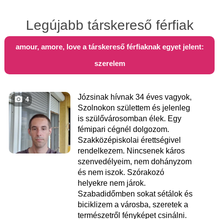
Legújabb társkereső férfiak
amour, amore, love a társkereső férfiaknak egyet jelent:
szerelem
Józsinak hívnak 34 éves vagyok,
4
Szolnokon születtem és jelenleg
is szülővárosomban élek. Egy
fémipari cégnél dolgozom.
Szakközépiskolai érettségivel
rendelkezem. Nincsenek káros
szenvedélyeim, nem dohányzom
és nem iszok. Szórakozó
helyekre nem járok.
Szabadidőmben sokat sétálok és
biciklizem a városba, szeretek a
természetről fényképet csinálni.