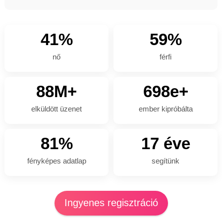
41%
59%
nő
férfi
88M+
698e+
elküldött üzenet
ember kipróbálta
81%
17 éve
fényképes adatlap
segítünk
Ingyenes regisztráció