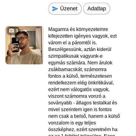
Üzenet
Adatlap
Magamra és környezetemre
3
kifejezetten igényes vagyok, ezt
várom el a páromtól is.
Beszélgessünk, aztán kiderül
szimpatikusak vagyunk-e
egymás számára. Nem árulok
zsákbamacskát, számomra
fontos a külső, természetesen
rendelkezem elég önkritikával,
ezért nem válogatós vagyok,
viszont számomra vonzó a
soványabb - átlagos testalkat és
mivel szerintem igen is fontos
nem csak a belső, hanem a külső
vonzalom is egy teljes
összképhez, ezért szeretném ha