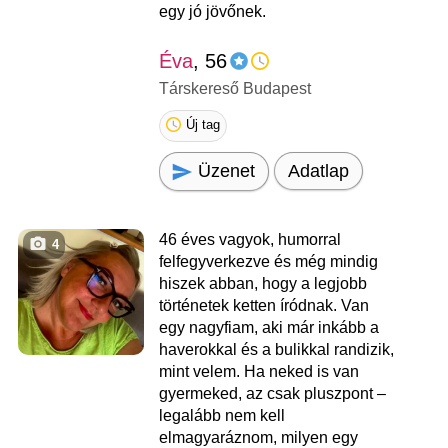
egy jó jövőnek.
Éva
, 56
Társkereső Budapest
Új tag
Üzenet
Adatlap
46 éves vagyok, humorral
4
felfegyverkezve és még mindig
hiszek abban, hogy a legjobb
történetek ketten íródnak. Van
egy nagyfiam, aki már inkább a
haverokkal és a bulikkal randizik,
mint velem. Ha neked is van
gyermeked, az csak pluszpont –
legalább nem kell
elmagyaráznom, milyen egy