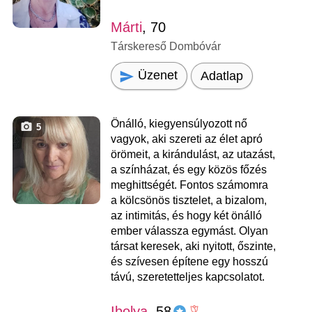
Márti
, 70
Társkereső Dombóvár
Üzenet
Adatlap
Önálló, kiegyensúlyozott nő
5
vagyok, aki szereti az élet apró
örömeit, a kirándulást, az utazást,
a színházat, és egy közös főzés
meghittségét. Fontos számomra
a kölcsönös tisztelet, a bizalom,
az intimitás, és hogy két önálló
ember válassza egymást. Olyan
társat keresek, aki nyitott, őszinte,
és szívesen építene egy hosszú
távú, szeretetteljes kapcsolatot.
Ibolya
, 58