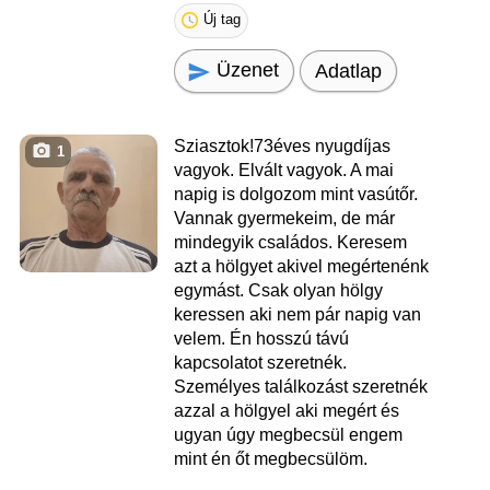
Új tag
Üzenet
Adatlap
Sziasztok!73éves nyugdíjas
1
vagyok. Elvált vagyok. A mai
napig is dolgozom mint vasútőr.
Vannak gyermekeim, de már
mindegyik családos. Keresem
azt a hölgyet akivel megértenénk
egymást. Csak olyan hölgy
keressen aki nem pár napig van
velem. Én hosszú távú
kapcsolatot szeretnék.
Személyes találkozást szeretnék
azzal a hölgyel aki megért és
ugyan úgy megbecsül engem
mint én őt megbecsülöm.