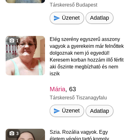
Társkereső Budapest
Üzenet
Adatlap
Elég szerény egyszerű asszony
1
vagyok a gyerekeim már felnőttek
dolgoznak nem jó egyedül!
Keresem korban hozzám illő férfit
aki őszinte megbízható és nem
iszik
Mária
, 63
Társkereső Tiszanagyfalu
Üzenet
Adatlap
Szia. Rozália vagyok. Egy
3
életem végéig tartó komoly