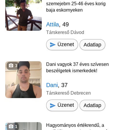
szemejebrn 25-46 éves korig
baja eskornyeken
Attila
, 49
Társkereső Dávod
Üzenet
Adatlap
Dani vagyok 37 éves szívesen
3
beszélgetek ismerkedek!
Dani
, 37
Társkereső Debrecen
Üzenet
Adatlap
Hagyományos értékrendű, a
1