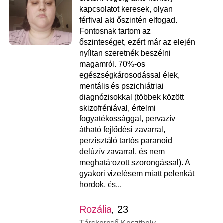
kapcsolatot keresek, olyan
férfival aki őszintén elfogad.
Fontosnak tartom az
őszinteséget, ezért már az elején
nyíltan szeretnék beszélni
magamról. 70%-os
egészségkárosodással élek,
mentális és pszichiátriai
diagnózisokkal (többek között
skizofréniával, értelmi
fogyatékossággal, pervazív
átható fejlődési zavarral,
perzisztáló tartós paranoid
delúzív zavarral, és nem
meghatározott szorongással). A
gyakori vizelésem miatt pelenkát
hordok, és...
Rozália
, 23
Társkereső Keszthely