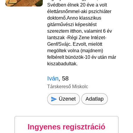
Svédben élnek 20 éve a volt
élettársnőmmel-aki pszichiáter
doktornő.Anno klasszikus
gitárművészi képesitést
szereztem itthon, valamint 6 év
lantszak -Régi Zene Intézet-
Genf/Svájc. Ezvolt, mielött
megöltek volna (majdnem)
felbérelt bünözök-10 év után már
kiszabadultak.
Iván
, 58
Társkereső Miskolc
Üzenet
Adatlap
Ingyenes regisztráció