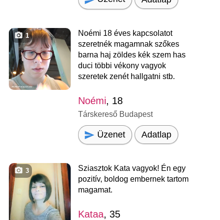
Noémi 18 éves kapcsolatot
1
szeretnék magamnak szőkes
barna haj zöldes kék szem has
duci többi vékony vagyok
szeretek zenét hallgatni stb.
Noémi
, 18
Társkereső Budapest
Üzenet
Adatlap
Sziasztok Kata vagyok! Én egy
3
pozitív, boldog embernek tartom
magamat.
Kataa
, 35