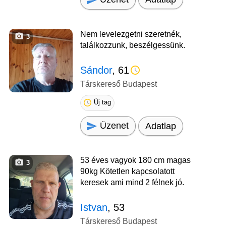
Nem levelezgetni szeretnék,
3
találkozzunk, beszélgessünk.
Sándor
, 61
Társkereső Budapest
Új tag
Üzenet
Adatlap
53 éves vagyok 180 cm magas
3
90kg Kötetlen kapcsolatott
keresek ami mind 2 félnek jó.
Istvan
, 53
Társkereső Budapest