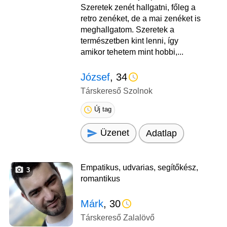
Szeretek zenét hallgatni, főleg a
retro zenéket, de a mai zenéket is
meghallgatom. Szeretek a
természetben kint lenni, így
amikor tehetem mint hobbi,...
József
, 34
Társkereső Szolnok
Új tag
Üzenet
Adatlap
Empatikus, udvarias, segítőkész,
3
romantikus
Márk
, 30
Társkereső Zalalövő