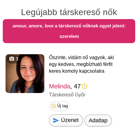
Legújabb társkereső nők
amour, amore, love a társkereső nőknek egyet jelent:
szerelem
Őszinte, vidám nő vagyok, aki
3
egy kedves, megbízható férfit
keres komoly kapcsolatra
Melinda
, 47
Társkereső Győr
Új tag
Üzenet
Adatlap