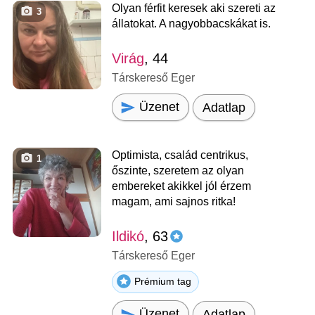
Olyan férfit keresek aki szereti az
3
állatokat. A nagyobbacskákat is.
Virág
, 44
Társkereső Eger
Üzenet
Adatlap
Optimista, család centrikus,
1
őszinte, szeretem az olyan
embereket akikkel jól érzem
magam, ami sajnos ritka!
Ildikó
, 63
Társkereső Eger
Prémium tag
Üzenet
Adatlap