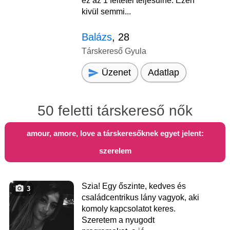
ez az 1 feltétel teljesülne. Ezen
kivül semmi...
Balázs
, 28
Társkereső Gyula
Üzenet
Adatlap
50 feletti társkereső nők
amour, amore, love a társkeresőknek egyet jelent:
szerelem
Szia! Egy őszinte, kedves és
3
családcentrikus lány vagyok, aki
komoly kapcsolatot keres.
Szeretem a nyugodt