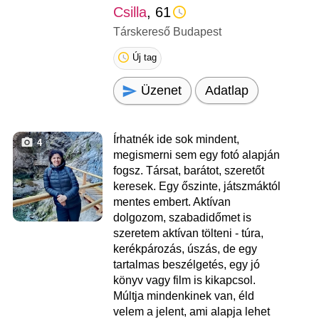
Csilla
, 61
Társkereső Budapest
Új tag
Üzenet
Adatlap
Írhatnék ide sok mindent,
4
megismerni sem egy fotó alapján
fogsz. Társat, barátot, szeretőt
keresek. Egy őszinte, játszmáktól
mentes embert. Aktívan
dolgozom, szabadidőmet is
szeretem aktívan tölteni - túra,
kerékpározás, úszás, de egy
tartalmas beszélgetés, egy jó
könyv vagy film is kikapcsol.
Múltja mindenkinek van, éld
velem a jelent, ami alapja lehet