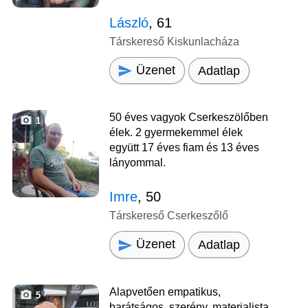
László
, 61
Társkereső Kiskunlacháza
Üzenet
Adatlap
50 éves vagyok Cserkeszölőben
1
élek. 2 gyermekemmel élek
együtt 17 éves fiam és 13 éves
lányommal.
Imre
, 50
Társkereső Cserkeszőlő
Üzenet
Adatlap
Alapvetően empatikus,
5
barátságos, szerény, materialista,