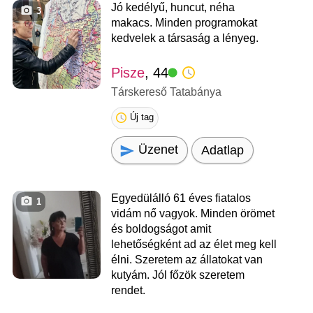
Jó kedélyű, huncut, néha
3
makacs. Minden programokat
kedvelek a társaság a lényeg.
Pisze
, 44
Társkereső Tatabánya
Új tag
Üzenet
Adatlap
Egyedülálló 61 éves fiatalos
1
vidám nő vagyok. Minden örömet
és boldogságot amit
lehetőségként ad az élet meg kell
élni. Szeretem az állatokat van
kutyám. Jól főzök szeretem
rendet.