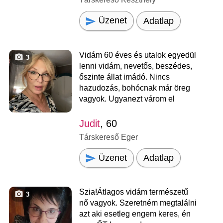
Üzenet
Adatlap
Vidám 60 éves és utalok egyedül
3
lenni vidám, nevetős, beszédes,
őszinte állat imádó. Nincs
hazudozás, bohócnak már öreg
vagyok. Ugyanezt várom el
Judit
, 60
Társkereső Eger
Üzenet
Adatlap
Szia!Átlagos vidám természetű
3
nő vagyok. Szeretném megtalálni
azt aki esetleg engem keres, én