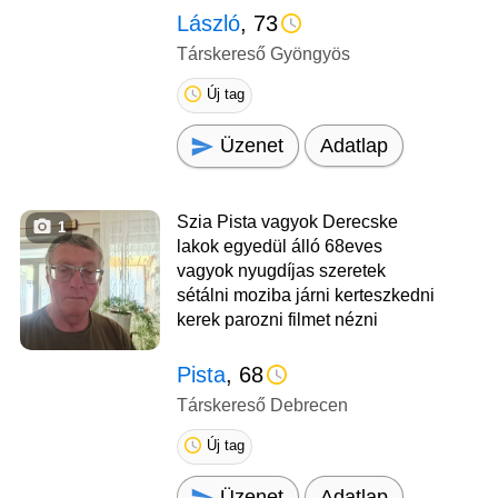
László
, 73
Társkereső Gyöngyös
Új tag
Üzenet
Adatlap
Szia Pista vagyok Derecske
1
lakok egyedül álló 68eves
vagyok nyugdíjas szeretek
sétálni moziba járni kerteszkedni
kerek parozni filmet nézni
Pista
, 68
Társkereső Debrecen
Új tag
Üzenet
Adatlap