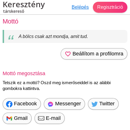
Keresztény
Belépés
Regisztráció
társkereső
Mottó
A bölcs csak azt mondja, amit tud.
Beállítom a profilomra
Mottó megosztása
Tetszik ez a mottó? Oszd meg ismerőseiddel is az alábbi
gombokra kattintva.
Facebook
Messenger
Twitter
Gmail
E-mail