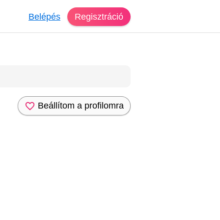
Belépés
Regisztráció
Beállítom a profilomra