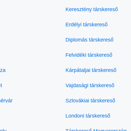
Keresztény társkereső
Erdélyi társkereső
Diplomás társkereső
Felvidéki társkereső
áza
Kárpátaljai társkereső
t
Vajdasági társkereső
hérvár
Szlovákiai társkereső
Londoni társkereső
ely
Társkereső Magyarország