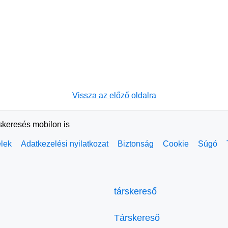
Vissza az előző oldalra
rskeresés mobilon is
elek
Adatkezelési nyilatkozat
Biztonság
Cookie
Súgó
társkereső
Társkereső