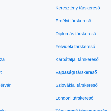
Keresztény társkereső
Erdélyi társkereső
Diplomás társkereső
Felvidéki társkereső
áza
Kárpátaljai társkereső
t
Vajdasági társkereső
hérvár
Szlovákiai társkereső
Londoni társkereső
ely
Társkereső Magyarország