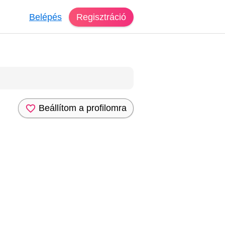
Belépés
Regisztráció
Beállítom a profilomra