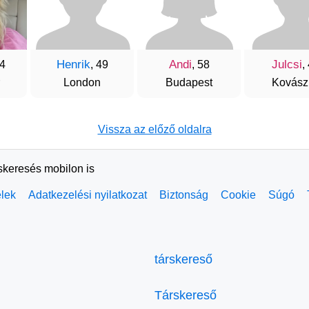
Henrik
Andi
Julcsi
54
, 49
, 58
,
London
Budapest
Kovász
Vissza az előző oldalra
rskeresés mobilon is
elek
Adatkezelési nyilatkozat
Biztonság
Cookie
Súgó
társkereső
Társkereső