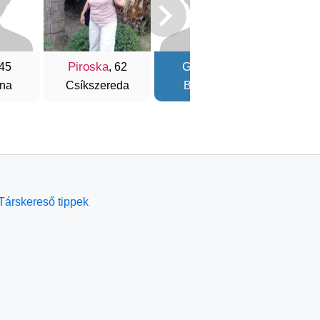
Piroska
Gábor
Gab
 45
, 62
, 57
na
Csíkszereda
Budapest
Nagy
Társkereső tippek