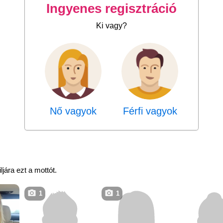
Ingyenes regisztráció
Ki vagy?
Nő vagyok
Férfi vagyok
ljára ezt a mottót.
1
1