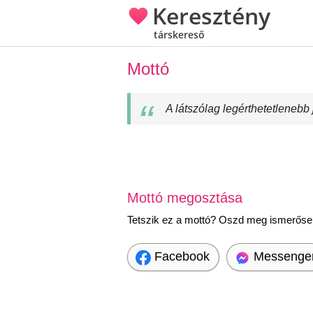
Keresztény
társkereső
Mottó
A látszólag legérthetetleneb
Mottó megosztása
Tetszik ez a mottó? Oszd meg ismerőseid
Facebook
Messenge