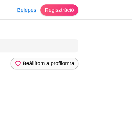
Belépés
Regisztráció
Beállítom a profilomra