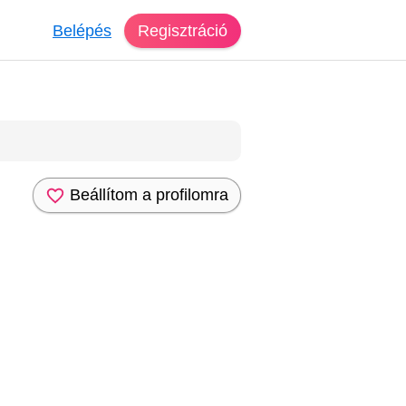
Belépés
Regisztráció
Beállítom a profilomra