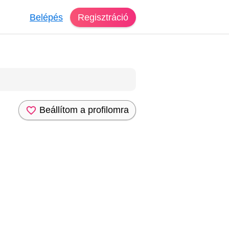
Belépés
Regisztráció
Beállítom a profilomra