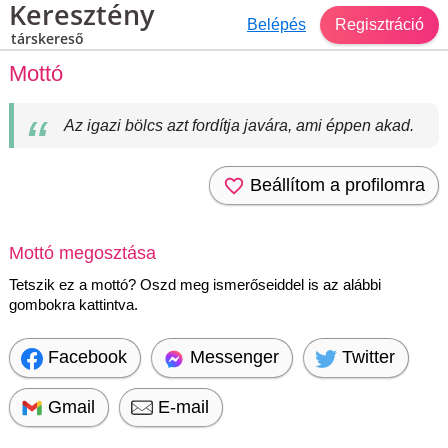
Keresztény
Belépés
Regisztráció
társkereső
Mottó
Az igazi bölcs azt fordítja javára, ami éppen akad.
Beállítom a profilomra
Mottó megosztása
Tetszik ez a mottó? Oszd meg ismerőseiddel is az alábbi
gombokra kattintva.
Facebook
Messenger
Twitter
Gmail
E-mail