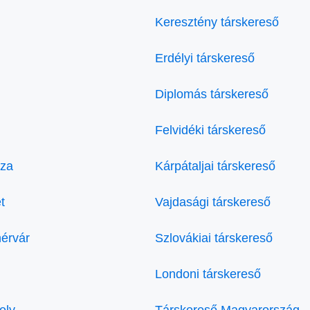
Keresztény társkereső
Erdélyi társkereső
Diplomás társkereső
Felvidéki társkereső
áza
Kárpátaljai társkereső
t
Vajdasági társkereső
hérvár
Szlovákiai társkereső
Londoni társkereső
ely
Társkereső Magyarország