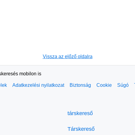
Vissza az előző oldalra
rskeresés mobilon is
elek
Adatkezelési nyilatkozat
Biztonság
Cookie
Súgó
társkereső
Társkereső