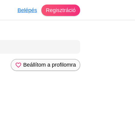
Belépés
Regisztráció
Beállítom a profilomra