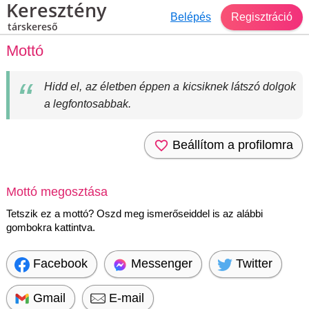
Keresztény
Belépés
Regisztráció
társkereső
Mottó
Hidd el, az életben éppen a kicsiknek látszó dolgok
a legfontosabbak.
Beállítom a profilomra
Mottó megosztása
Tetszik ez a mottó? Oszd meg ismerőseiddel is az alábbi
gombokra kattintva.
Facebook
Messenger
Twitter
Gmail
E-mail