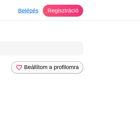
Belépés
Regisztráció
Beállítom a profilomra