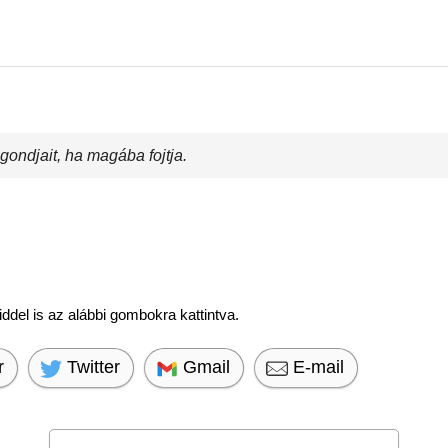
ondjait, ha magába fojtja.
del is az alábbi gombokra kattintva.
r
Twitter
Gmail
E-mail