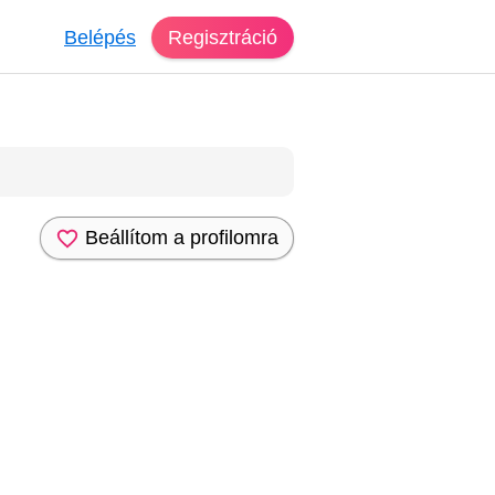
Belépés
Regisztráció
Beállítom a profilomra