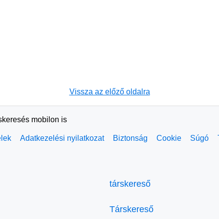
Vissza az előző oldalra
rskeresés mobilon is
elek
Adatkezelési nyilatkozat
Biztonság
Cookie
Súgó
társkereső
Társkereső