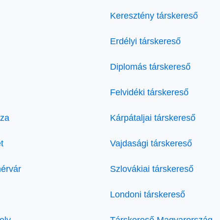
Keresztény társkereső
Erdélyi társkereső
Diplomás társkereső
Felvidéki társkereső
áza
Kárpátaljai társkereső
t
Vajdasági társkereső
hérvár
Szlovákiai társkereső
Londoni társkereső
ely
Társkereső Magyarország