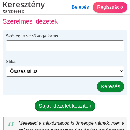
Keresztény
Belépés
Regisztráció
társkereső
Szerelmes idézetek
Szöveg, szerző vagy forrás
Stílus
Keresés
Saját idézetet készítek
Melletted a hétköznapok is ünneppé válnak, mert a