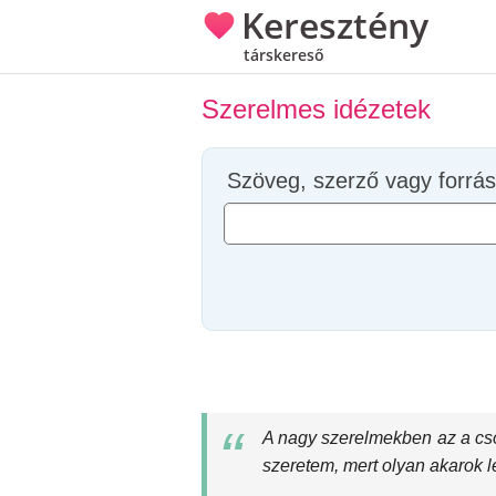
Keresztény
társkereső
Szerelmes idézetek
Szöveg, szerző vagy forrás
A nagy szerelmekben az a cso
szeretem, mert olyan akarok l