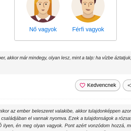
Nő vagyok
Férfi vagyok
 akkor már mindegy, olyan lesz, mint a talp: ha vízbe áztatjuk, 
Kedvencnek
ikor az ember beleszeret valakibe, akkor tulajdonképpen azon
i családjában el vannak nyomva. Ezek a tulajdonságok a rózsa
 ilyen, én meg olyan vagyok. Pont azért vonzódom hozzá, mer