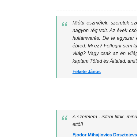
Mióta eszmélek, szeretek sz
nagyon rég volt. Az évek cs
hullámverés. De te egyszer c
ébred. Mi ez? Felfogni sem tud
világ? Vagy csak az én világ
kaptam Tőled és Általad, amit 
Fekete János
A szerelem - isteni titok, mi
ettől!
Fjodor Mihajlovics Dosztojevs