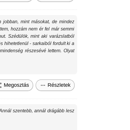
án jobban, mint másokat, de mindez
ittem, hozzám nem ér fel már semmi
ut. Szédülök, mint aki varázslatból
 hihetetlenül - sarkaiból fordult ki a
a mindenség részesévé lettem. Olyat
Megosztás
Részletek
s! Annál szentebb, annál drágább lesz