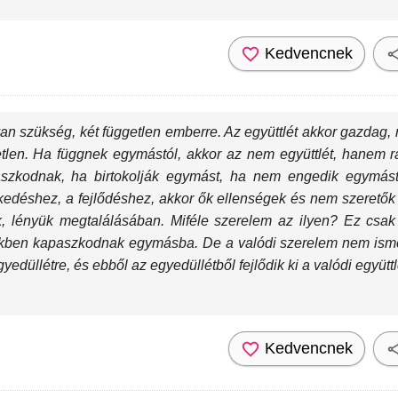
Kedvencnek
van szükség, két független emberre. Az együttlét akkor gazdag
getlen. Ha függnek egymástól, akkor az nem együttlét, hanem 
szkodnak, ha birtokolják egymást, ha nem engedik egymás
kedéshez, a fejlődéshez, akkor ők ellenségek és nem szeretők
, lényük megtalálásában. Miféle szerelem az ilyen? Ez csak 
ükben kapaszkodnak egymásba. De a valódi szerelem nem ismer
yedüllétre, és ebből az egyedüllétből fejlődik ki a valódi együttl
Kedvencnek