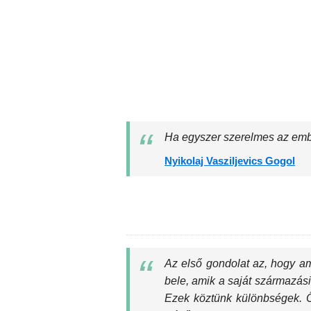
Ha egyszer szerelmes az ember,
Nyikolaj Vasziljevics Gogol
Az első gondolat az, hogy am
bele, amik a saját származás
Ezek köztünk különbségek. Ő