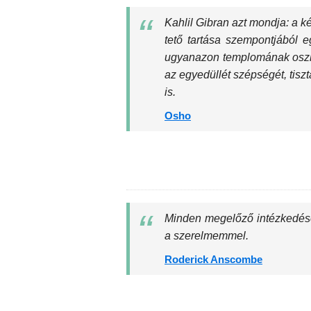
Kahlil Gibran azt mondja: a k
tető tartása szempontjából e
ugyanazon templomának oszlop
az egyedüllét szépségét, tisz
is.
Osho
Minden megelőző intézkedése
a szerelmemmel.
Roderick Anscombe