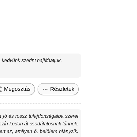
kedvünk szerint hajlíthatjuk.
Megosztás
Részletek
 jó és rossz tulajdonságaiba szeret
szín ködön át csodálatosnak tűnnek.
t az, amilyen ő, belőlem hiányzik.