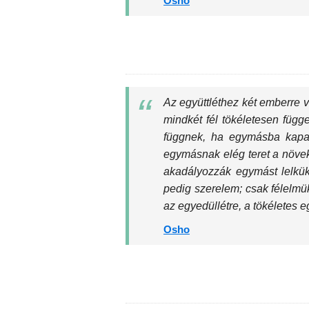
Osho
Az együttléthez két emberre 
mindkét fél tökéletesen füg
függnek, ha egymásba kapa
egymásnak elég teret a növe
akadályozzák egymást lelkük
pedig szerelem; csak félelm
az egyedüllétre, a tökéletes eg
Osho