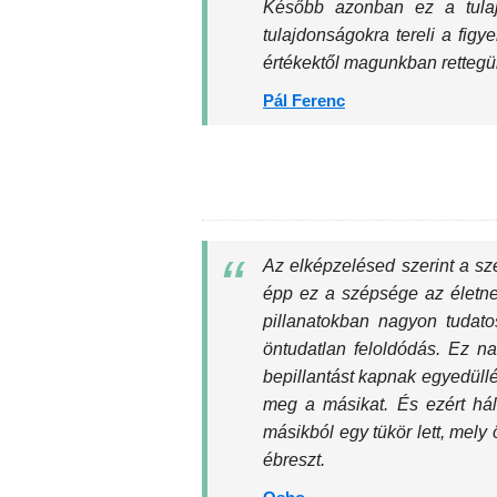
Később azonban ez a tulajd
tulajdonságokra tereli a fi
értékektől magunkban rettegünk
Pál Ferenc
Az elképzelésed szerint a sz
épp ez a szépsége az életn
pillanatokban nagyon tudat
öntudatlan feloldódás. Ez na
bepillantást kapnak egyedüll
meg a másikat. És ezért hál
másikból egy tükör lett, mely
ébreszt.