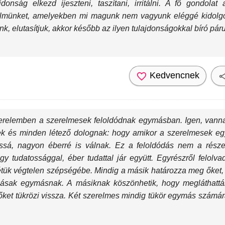
onság elkezd ijeszteni, taszítani, irritálni. A fő gondola
gyelmünket, amelyekben mi magunk nem vagyunk eléggé kidolgo
, elutasítjuk, akkor később az ilyen tulajdonságokkal bíró párunk
Kedvencnek
erelemben a szerelmesek feloldódnak egymásban. Igen, vannak
ek és minden létező dolognak: hogy amikor a szerelmesek 
ossá, nagyon éberré is válnak. Ez a feloldódás nem a rés
gy tudatossággal, éber tudattal jár együtt. Egyrészről felolv
étük végtelen szépségébe. Mindig a másik határozza meg őket, 
ásak egymásnak. A másiknak köszönhetik, hogy megláthatták
 őket tükrözi vissza. Két szerelmes mindig tükör egymás számár