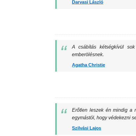
Darvasi László
A csábítás kétségkívül so
emberölésnek.
Agatha Christie
Erőtlen leszek én mindig a
egymástól, hogy védekezni se 
Szilvási Lajos