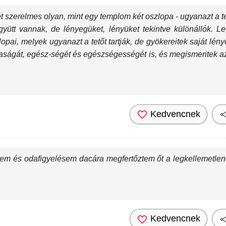
ét szerelmes olyan, mint egy templom két oszlopa - ugyanazt a t
gyütt vannak, de lényegüket, lényüket tekintve különállók. 
ai, melyek ugyanazt a tetőt tartják, de gyökereitek saját lény
taságát, egész-ségét és egészségességét is, és megismeritek az 
Kedvencnek
m és odafigyelésem dacára megfertőztem őt a legkellemetlen
Kedvencnek