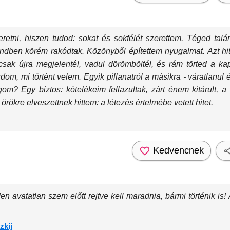
eretni, hiszen tudod: sokat és sokfélét szerettem. Téged tal
öndben körém rakódtak. Közönyből építettem nyugalmat. Azt h
sak újra megjelentél, vadul dörömböltél, és rám törted a kap
om, mi történt velem. Egyik pillanatról a másikra - váratlanul és
om? Egy biztos: kötelékeim fellazultak, zárt énem kitárult, 
örökre elveszettnek hittem: a létezés értelmébe vetett hitet.
Kedvencnek
nden avatatlan szem előtt rejtve kell maradnia, bármi történik i
zkij