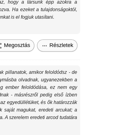
t az, hogy a társunk épp azokra a
zva. Ha ezeket a tulajdonságoktól,
at is el fogjuk utasítani.
Megosztás
Részletek
 pillanatok, amikor feloldódsz - de
egymásba olvadnak, ugyanezekben a
zeg ember feloldódása, ez nem egy
adnak - másrészről pedig első ízben
az egyedüllétüket, és ők határozzák
 saját magukat, eredeti arcukat; a
a. A szerelem eredeti arcod tudatára