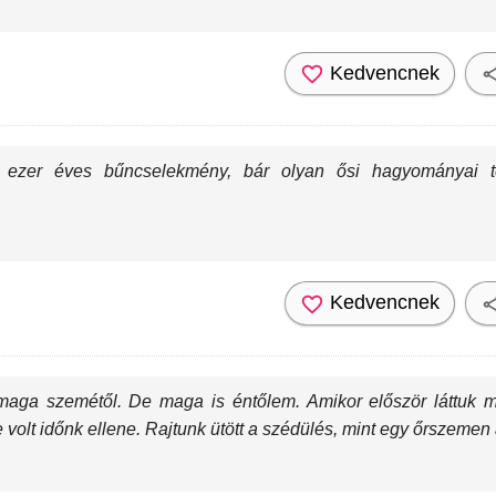
Kedvencnek
k ezer éves bűncselekmény, bár olyan ősi hagyományai t
Kedvencnek
 maga szemétől. De maga is éntőlem. Amikor először láttuk 
volt időnk ellene. Rajtunk ütött a szédülés, mint egy őrszemen 